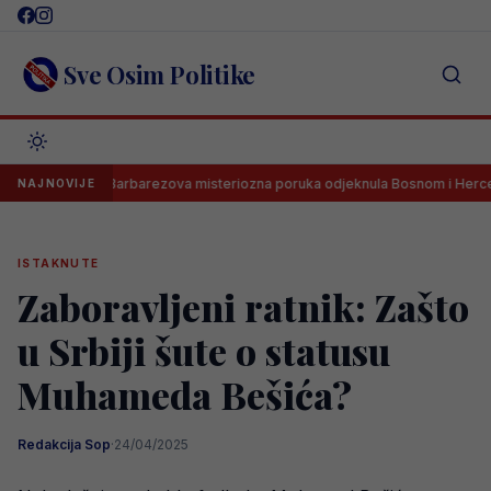
Skip
to
content
Sve Osim Politike
Barbarezova misteriozna poruka odjeknula Bosnom i Hercegovin
NAJNOVIJE
ISTAKNUTE
Zaboravljeni ratnik: Zašto
u Srbiji šute o statusu
Muhameda Bešića?
Redakcija Sop
·
24/04/2025