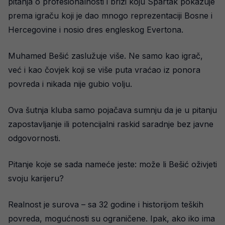
pitanja o profesionalnosti i brizi koju Spartak pokazuje
prema igraču koji je dao mnogo reprezentaciji Bosne i
Hercegovine i nosio dres engleskog Evertona.
Muhamed Bešić zaslužuje više. Ne samo kao igrač,
već i kao čovjek koji se više puta vraćao iz ponora
povreda i nikada nije gubio volju.
Ova šutnja kluba samo pojačava sumnju da je u pitanju
zapostavljanje ili potencijalni raskid saradnje bez javne
odgovornosti.
Pitanje koje se sada nameće jeste: može li Bešić oživjeti
svoju karijeru?
Realnost je surova – sa 32 godine i historijom teških
povreda, mogućnosti su ograničene. Ipak, ako iko ima