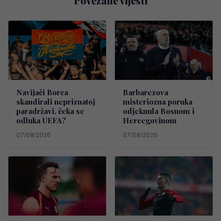
Povezane vijesti
Navijači Borca
Barbarezova
skandirali nepriznatoj
misteriozna poruka
paradržavi, čeka se
odjeknula Bosnom i
odluka UEFA?
Hercegovinom
07/08/2026
07/08/2026