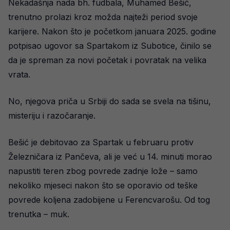
Nekadašnja nada bh. fudbala, Muhamed Bešić,
trenutno prolazi kroz možda najteži period svoje
karijere. Nakon što je početkom januara 2025. godine
potpisao ugovor sa Spartakom iz Subotice, činilo se
da je spreman za novi početak i povratak na velika
vrata.
No, njegova priča u Srbiji do sada se svela na tišinu,
misteriju i razočaranje.
Bešić je debitovao za Spartak u februaru protiv
Železničara iz Pančeva, ali je već u 14. minuti morao
napustiti teren zbog povrede zadnje lože – samo
nekoliko mjeseci nakon što se oporavio od teške
povrede koljena zadobijene u Ferencvarošu. Od tog
trenutka – muk.