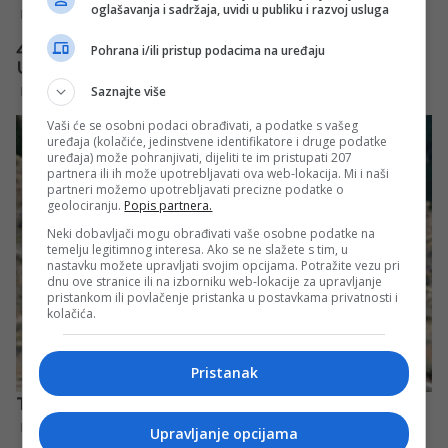
oglašavanja i sadržaja, uvidi u publiku i razvoj usluga
Pohrana i/ili pristup podacima na uređaju
Saznajte više
Vaši će se osobni podaci obrađivati, a podatke s vašeg
uređaja (kolačiće, jedinstvene identifikatore i druge podatke
uređaja) može pohranjivati, dijeliti te im pristupati 207
partnera ili ih može upotrebljavati ova web-lokacija. Mi i naši
partneri možemo upotrebljavati precizne podatke o
geolociranju.
Popis partnera.
Neki dobavljači mogu obrađivati vaše osobne podatke na
temelju legitimnog interesa. Ako se ne slažete s tim, u
nastavku možete upravljati svojim opcijama. Potražite vezu pri
dnu ove stranice ili na izborniku web-lokacije za upravljanje
pristankom ili povlačenje pristanka u postavkama privatnosti i
kolačića.
Pristanak
Upravljanje opcijama