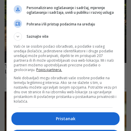
Personalizirano oglašavanje i sadržaj, mjerenje
oglašavanja i sadržaja, uvidi u publiku i razvoj usluga
Pohrana i/ili pristup podacima na uređaju
Saznajte više
Vaši će se osobni podaci obrađivati, a podatke s vašeg
uređaja (kolačiće, jedinstvene identifikatore i druge podatke
uređaja) može pohranjivati, dijeliti te im pristupati 207
partnera ili ih može upotrebljavati ova web-lokacija. Mi i naši
partneri možemo upotrebljavati precizne podatke o
geolociranju.
Popis partnera.
Neki dobavljači mogu obrađivati vaše osobne podatke na
temelju legitimnog interesa. Ako se ne slažete s tim, u
nastavku možete upravljati svojim opcijama. Potražite vezu pri
dnu ove stranice ili na izborniku web-lokacije za upravljanje
pristankom ili povlačenje pristanka u postavkama privatnosti i
kolačića.
Pristanak