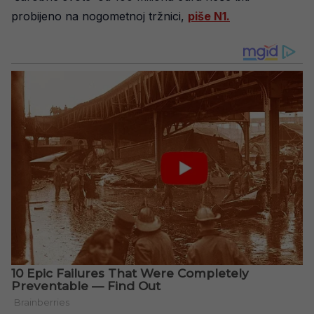
probijeno na nogometnoj tržnici,
piše N1.