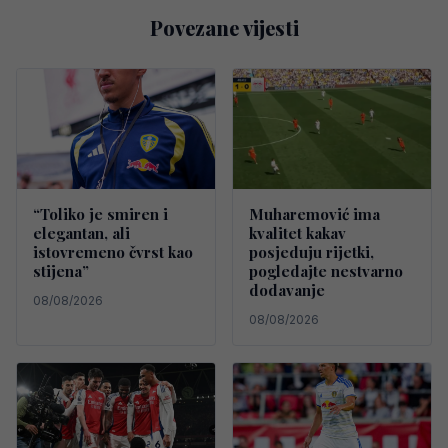
Povezane vijesti
“Toliko je smiren i
Muharemović ima
elegantan, ali
kvalitet kakav
istovremeno čvrst kao
posjeduju rijetki,
stijena”
pogledajte nestvarno
dodavanje
08/08/2026
08/08/2026