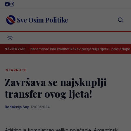
Skip
to
content
Sve Osim Politike
Muharemović ima kvalitet kakav posjeduju rijetki, pogledajte nestv
NAJNOVIJE
ISTAKNUTE
Završava se najskuplji
transfer ovog ljeta!
Redakcija Sop
·
12/08/2024
Atlético je kompletirao veliko pojačanje. Argentinski