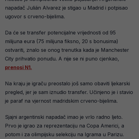
napadač Julián Alvarez je stigao u Madrid i potpisao
ugovor s crveno-bijelima.
Da će se transfer potencijalne vrijednosti od 95
milijuna eura (75 milijuna fiksno, 20 s bonusima)
ostvariti, znalo se onog trenutka kada je Manchester
City prihvatio ponudu. A nije se ni puno cjenkao,
prenosi N1.
Na kraju je igraču preostalo još samo obaviti ljekarski
pregled, jer je sam iznudio transfer. Učinjeno je i stavio
je paraf na vjernost madridskim crveno-bijelima.
Sjajni argentinski napadač imao je vrlo radno ljeto.
Prvo je igrao za reprezentaciju na Copa Americi, a
potom i za olimpijsku selekciju na Igrama u Parizu.