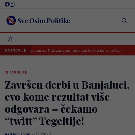
Skip
to
content
Sve Osim Politike
Salah potpisao za Trabzonspor, poznato koliko će zarađivati
Pozn
NAJNOVIJE
ISTAKNUTE
Završen derbi u Banjaluci,
evo kome rezultat više
odgovara – čekamo
“twitt” Tegeltije!
Redakcija Sop
·
22/10/2023