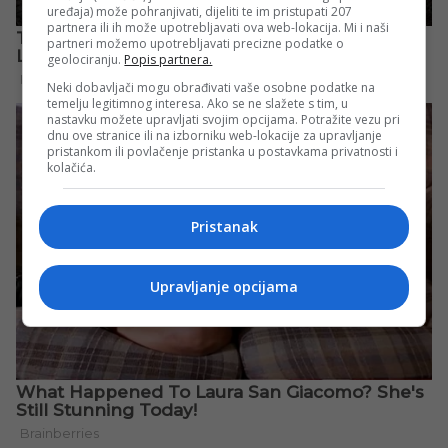
uređaja) može pohranjivati, dijeliti te im pristupati 207
partnera ili ih može upotrebljavati ova web-lokacija. Mi i naši
partneri možemo upotrebljavati precizne podatke o
geolociranju.
Popis partnera.
Neki dobavljači mogu obrađivati vaše osobne podatke na
temelju legitimnog interesa. Ako se ne slažete s tim, u
nastavku možete upravljati svojim opcijama. Potražite vezu pri
dnu ove stranice ili na izborniku web-lokacije za upravljanje
pristankom ili povlačenje pristanka u postavkama privatnosti i
kolačića.
Pristanak
Upravljanje opcijama