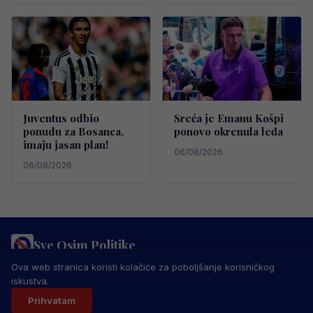
Juventus odbio
Sreća je Emanu Košpi
ponudu za Bosanca,
ponovo okrenula leđa
imaju jasan plan!
06/08/2026
06/08/2026
Sve Osim Politike
PRAVILA PRIVATNOSTI
MARKETING
USLOVI KORIŠTENJA
Ova web stranica koristi kolačiće za poboljšanje korisničkog
IMPRESSUM
KONTAKT
iskustva.
© 2026 Sve Osim Politike. Sva prava zadržana.
Prihvatam