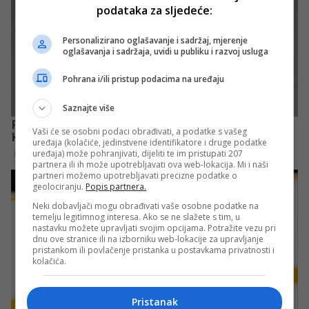
podataka za sljedeće:
Personalizirano oglašavanje i sadržaj, mjerenje
oglašavanja i sadržaja, uvidi u publiku i razvoj usluga
Pohrana i/ili pristup podacima na uređaju
Saznajte više
Vaši će se osobni podaci obrađivati, a podatke s vašeg
uređaja (kolačiće, jedinstvene identifikatore i druge podatke
uređaja) može pohranjivati, dijeliti te im pristupati 207
partnera ili ih može upotrebljavati ova web-lokacija. Mi i naši
partneri možemo upotrebljavati precizne podatke o
geolociranju.
Popis partnera.
Neki dobavljači mogu obrađivati vaše osobne podatke na
temelju legitimnog interesa. Ako se ne slažete s tim, u
nastavku možete upravljati svojim opcijama. Potražite vezu pri
dnu ove stranice ili na izborniku web-lokacije za upravljanje
pristankom ili povlačenje pristanka u postavkama privatnosti i
kolačića.
Pristanak