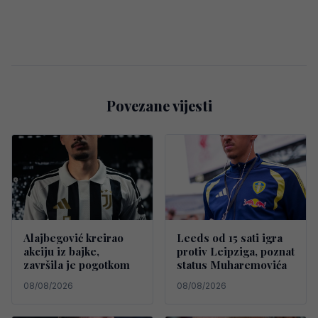
Povezane vijesti
Alajbegović kreirao
Leeds od 15 sati igra
akciju iz bajke,
protiv Leipziga, poznat
završila je pogotkom
status Muharemovića
08/08/2026
08/08/2026