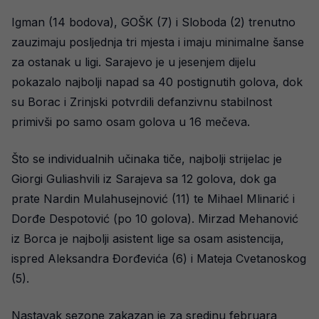
Igman (14 bodova), GOŠK (7) i Sloboda (2) trenutno
zauzimaju posljednja tri mjesta i imaju minimalne šanse
za ostanak u ligi. Sarajevo je u jesenjem dijelu
pokazalo najbolji napad sa 40 postignutih golova, dok
su Borac i Zrinjski potvrdili defanzivnu stabilnost
primivši po samo osam golova u 16 mečeva.
Što se individualnih učinaka tiče, najbolji strijelac je
Giorgi Guliashvili iz Sarajeva sa 12 golova, dok ga
prate Nardin Mulahusejnović (11) te Mihael Mlinarić i
Dorđe Despotović (po 10 golova). Mirzad Mehanović
iz Borca je najbolji asistent lige sa osam asistencija,
ispred Aleksandra Đorđevića (6) i Mateja Cvetanoskog
(5).
Nastavak sezone zakazan je za sredinu februara