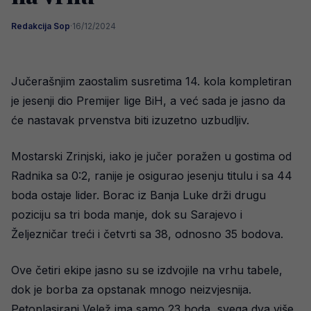
Redakcija Sop
·
16/12/2024
Jučerašnjim zaostalim susretima 14. kola kompletiran
je jesenji dio Premijer lige BiH, a već sada je jasno da
će nastavak prvenstva biti izuzetno uzbudljiv.
Mostarski Zrinjski, iako je jučer poražen u gostima od
Radnika sa 0:2, ranije je osigurao jesenju titulu i sa 44
boda ostaje lider. Borac iz Banja Luke drži drugu
poziciju sa tri boda manje, dok su Sarajevo i
Željezničar treći i četvrti sa 38, odnosno 35 bodova.
Ove četiri ekipe jasno su se izdvojile na vrhu tabele,
dok je borba za opstanak mnogo neizvjesnija.
Petoplasirani Velež ima samo 23 boda, svega dva više