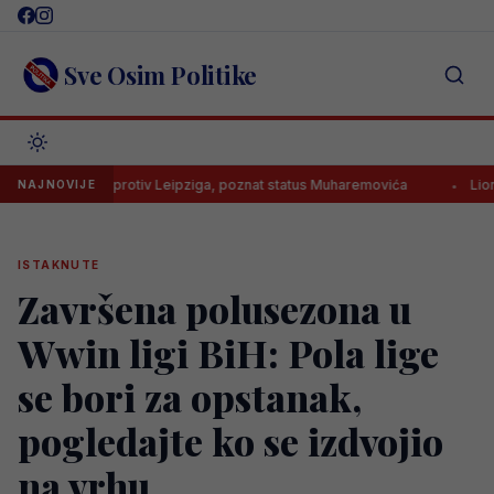
Skip
to
content
Sve Osim Politike
sati igra protiv Leipziga, poznat status Muharemovića
Lionel Messi
NAJNOVIJE
ISTAKNUTE
Završena polusezona u
Wwin ligi BiH: Pola lige
se bori za opstanak,
pogledajte ko se izdvojio
na vrhu