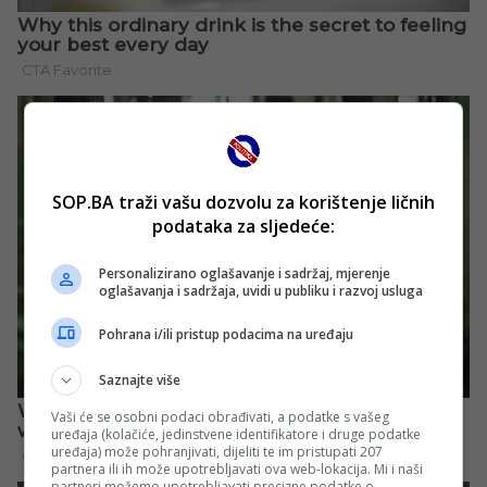
SOP.BA traži vašu dozvolu za korištenje ličnih
podataka za sljedeće:
Personalizirano oglašavanje i sadržaj, mjerenje
oglašavanja i sadržaja, uvidi u publiku i razvoj usluga
Pohrana i/ili pristup podacima na uređaju
Saznajte više
Vaši će se osobni podaci obrađivati, a podatke s vašeg
uređaja (kolačiće, jedinstvene identifikatore i druge podatke
uređaja) može pohranjivati, dijeliti te im pristupati 207
partnera ili ih može upotrebljavati ova web-lokacija. Mi i naši
partneri možemo upotrebljavati precizne podatke o