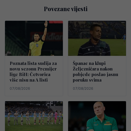
Povezane vijesti
Poznata lista sudija za
Španac na klupi
novu sezonu Premijer
Željezničara nakon
lige BiH: Četvorica
pobjede poslao jasnu
više nisu na A listi
poruku svima
07/08/2026
07/08/2026