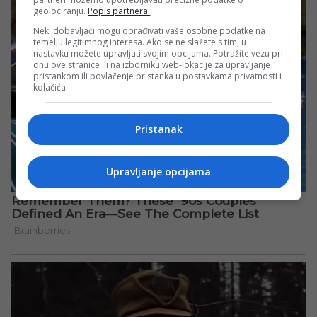
geolociranju.
Popis partnera.
Neki dobavljači mogu obrađivati vaše osobne podatke na
temelju legitimnog interesa. Ako se ne slažete s tim, u
nastavku možete upravljati svojim opcijama. Potražite vezu pri
dnu ove stranice ili na izborniku web-lokacije za upravljanje
pristankom ili povlačenje pristanka u postavkama privatnosti i
kolačića.
Pristanak
Upravljanje opcijama