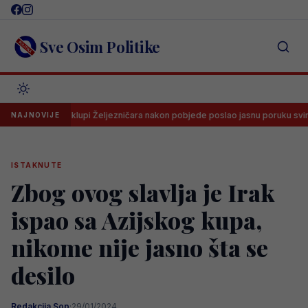
Skip
to
content
Sve Osim Politike
panac na klupi Željezničara nakon pobjede poslao jasnu poruku svima
NAJNOVIJE
ISTAKNUTE
Zbog ovog slavlja je Irak
ispao sa Azijskog kupa,
nikome nije jasno šta se
desilo
Redakcija Sop
·
29/01/2024