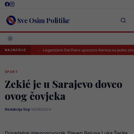
Skip
to
content
Sve Osim Politike
 HNL-a
Legendarni Del Piero upozorio Kerima na jednu stvar
NAJNOVIJE
SPORT
Zekić je u Sarajevo doveo
ovog čovjeka
Redakcija Sop
·
14/08/2024
Dosadašnji glasnogovornik Slaven Belupa Luka Šarlija