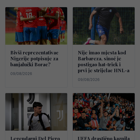
Bivši reprezentativac
Nije imao mjesta kod
Nigerije potpisuje za
Barbareza, sinoć je
banjalučki Borac?
postigao hat-trick i
prvi je strijelac HNL-a
09/08/2026
09/08/2026
Legendarni Del Piero
UEFA drastično kaznila