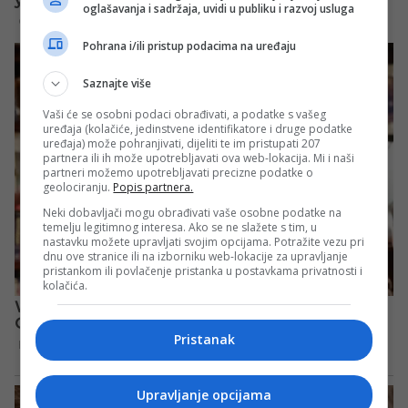
oglašavanja i sadržaja, uvidi u publiku i razvoj usluga
Pohrana i/ili pristup podacima na uređaju
Saznajte više
Vaši će se osobni podaci obrađivati, a podatke s vašeg
uređaja (kolačiće, jedinstvene identifikatore i druge podatke
uređaja) može pohranjivati, dijeliti te im pristupati 207
partnera ili ih može upotrebljavati ova web-lokacija. Mi i naši
partneri možemo upotrebljavati precizne podatke o
geolociranju.
Popis partnera.
Neki dobavljači mogu obrađivati vaše osobne podatke na
temelju legitimnog interesa. Ako se ne slažete s tim, u
nastavku možete upravljati svojim opcijama. Potražite vezu pri
dnu ove stranice ili na izborniku web-lokacije za upravljanje
pristankom ili povlačenje pristanka u postavkama privatnosti i
kolačića.
Pristanak
Upravljanje opcijama