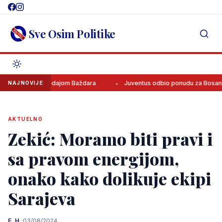
Skip
to
content
Sve Osim Politike
diti prodajom Baždara
Juventus odbio ponudu za Bosanca, imaju ja
NAJNOVIJE
AKTUELNO
Zekić: Moramo biti pravi i
sa pravom energijom,
onako kako dolikuje ekipi
Sarajeva
E. H.
·
03/08/2024