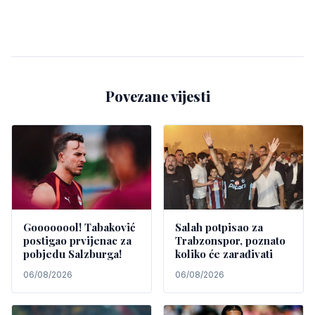
Povezane vijesti
Goooooool! Tabaković
Salah potpisao za
postigao prvijenac za
Trabzonspor, poznato
pobjedu Salzburga!
koliko će zarađivati
06/08/2026
06/08/2026