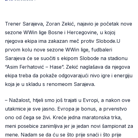
Trener Sarajeva, Zoran Zekić, najavio je početak nove
sezone WWin lige Bosne i Hercegovine, u kojoj
njegova ekipa ima zakazan meč protiv Slobode.U
prvom kolu nove sezone WWin lige, fudbaleri
Sarajeva će se suočiti s ekipom Slobode na stadionu
“Asim Ferhatović – Hase”. Zekić naglašava da njegova
ekipa treba da pokaže odgovarajući nivo igre i energiju
koja je u skladu s renomeom Sarajeva.
– Nažalost, htjeli smo još trajati u Evropi, a nakon ove
utakmice je sve jasno. Evropa je bonus, a prvenstvo
ono od čega se živi. Kreće jedna maratonska trka,
meni posebice zanimljiva jer je jedan novi šampionat za
mene. Nadam se da ću se što prije snaći i što prije