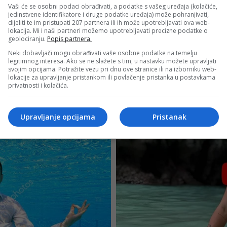
Vaši će se osobni podaci obrađivati, a podatke s vašeg uređaja (kolačiće,
jedinstvene identifikatore i druge podatke uređaja) može pohranjivati,
dijeliti te im pristupati 207 partnera ili ih može upotrebljavati ova web-
lokacija. Mi i naši partneri možemo upotrebljavati precizne podatke o
geolociranju.
Popis partnera.
Neki dobavljači mogu obrađivati vaše osobne podatke na temelju
legitimnog interesa. Ako se ne slažete s tim, u nastavku možete upravljati
svojim opcijama. Potražite vezu pri dnu ove stranice ili na izborniku web-
lokacije za upravljanje pristankom ili povlačenje pristanka u postavkama
privatnosti i kolačića.
Upravljanje opcijama
Pristanak