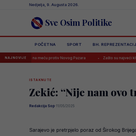
Skip
Nedjelja, 9. Augusta 2026.
to
content
Sve Osim Politike
POČETNA
SPORT
BH. REPREZENTACI
inca na meču protiv Novog Pazara
Zašto su najveći klub na svijetu?
NAJNOVIJE
ISTAKNUTE
Zekić: “Nije nam ovo t
Redakcija Sop
·
11/05/2025
Sarajevo je pretrpjelo poraz od Širokog Brijega