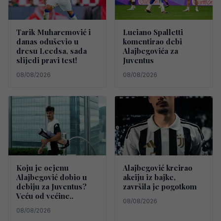
Tarik Muharemović i
Luciano Spalletti
danas oduševio u
komentirao debi
dresu Leedsa, sada
Alajbegovića za
slijedi pravi test!
Juventus
08/08/2026
08/08/2026
Koju je ocjenu
Alajbegović kreirao
Alajbegović dobio u
akciju iz bajke,
debiju za Juventus?
završila je pogotkom
Veću od većine..
08/08/2026
08/08/2026