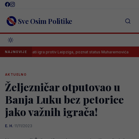
Skip
to
content
Sve Osim Politike
 od 15 sati igra protiv Leipziga, poznat status Muharemovića
Lione
NAJNOVIJE
AKTUELNO
Željezničar otputovao u
Banja Luku bez petorice
jako važnih igrača!
E. H.
·
11/11/2023