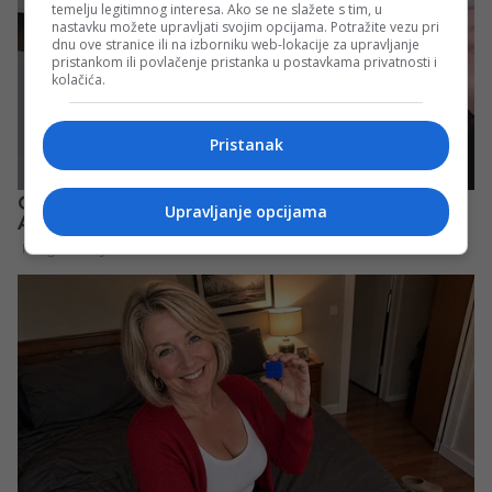
temelju legitimnog interesa. Ako se ne slažete s tim, u
nastavku možete upravljati svojim opcijama. Potražite vezu pri
dnu ove stranice ili na izborniku web-lokacije za upravljanje
pristankom ili povlačenje pristanka u postavkama privatnosti i
kolačića.
Pristanak
Upravljanje opcijama