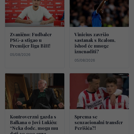
Zvanično: Fudbaler
Vinicius završio
PSG-a stigao u
sastanak s Realom,
Premijer ligu BiH!
ishod će mnoge
iznenaditi?
05/08/2026
05/08/2026
Kontroverzni gazda s
Sprema se
Balkana o Jovi Lukiću:
senzacionalni transfer
“Neka dođe, mogu mu
Perišića?!
dati 30.000 eura