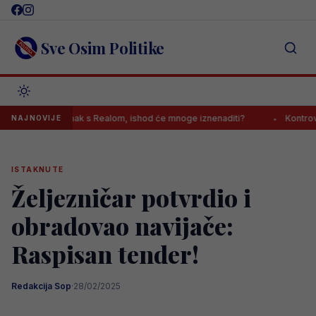
Skip
to
content
Sve Osim Politike
šio sastanak s Realom, ishod će mnoge iznenaditi?
Kontroverzni ga
NAJNOVIJE
ISTAKNUTE
Željezničar potvrdio i
obradovao navijače:
Raspisan tender!
Redakcija Sop
·
28/02/2025