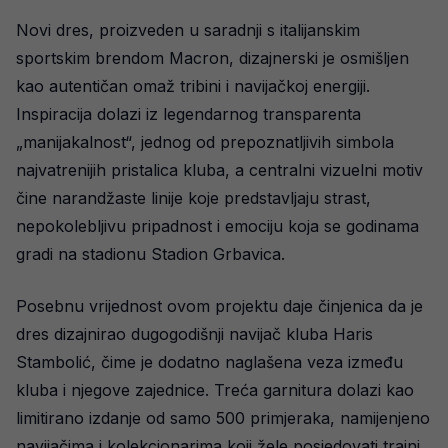
Novi dres, proizveden u saradnji s italijanskim
sportskim brendom Macron, dizajnerski je osmišljen
kao autentičan omaž tribini i navijačkoj energiji.
Inspiracija dolazi iz legendarnog transparenta
„manijakalnost“, jednog od prepoznatljivih simbola
najvatrenijih pristalica kluba, a centralni vizuelni motiv
čine narandžaste linije koje predstavljaju strast,
nepokolebljivu pripadnost i emociju koja se godinama
gradi na stadionu Stadion Grbavica.
Posebnu vrijednost ovom projektu daje činjenica da je
dres dizajnirao dugogodišnji navijač kluba Haris
Stambolić, čime je dodatno naglašena veza između
kluba i njegove zajednice. Treća garnitura dolazi kao
limitirano izdanje od samo 500 primjeraka, namijenjeno
navijačima i kolekcionarima koji žele posjedovati trajni,