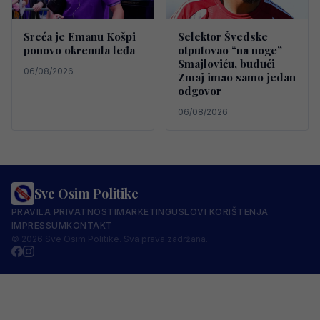
Sreća je Emanu Košpi
Selektor Švedske
ponovo okrenula leđa
otputovao “na noge”
Smajloviću, budući
06/08/2026
Zmaj imao samo jedan
odgovor
06/08/2026
Sve Osim Politike
PRAVILA PRIVATNOSTI
MARKETING
USLOVI KORIŠTENJA
IMPRESSUM
KONTAKT
© 2026 Sve Osim Politike. Sva prava zadržana.