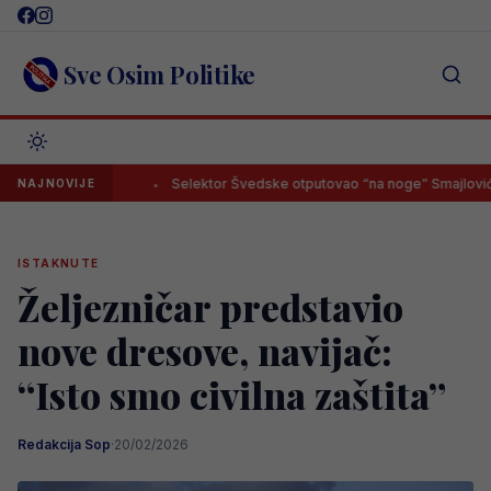
Skip
to
content
Sve Osim Politike
ula leđa
Selektor Švedske otputovao “na noge” Smajloviću, budu
NAJNOVIJE
ISTAKNUTE
Željezničar predstavio
nove dresove, navijač:
“Isto smo civilna zaštita”
Redakcija Sop
·
20/02/2026