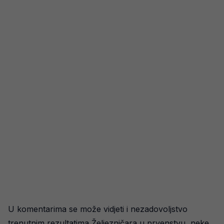
U komentarima se može vidjeti i nezadovoljstvo
trenutnim rezultatima Željezničara u prvenstvu, neke