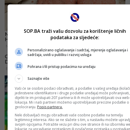
SOP.BA traži vašu dozvolu za korištenje ličnih
podataka za sljedeće:
Personalizirano oglašavanje i sadržaj, mjerenje oglašavanja i
sadržaja, uvidi u publiku i razvoj usluga
Pohrana i/ili pristup podacima na uređaju
Saznajte više
Vaši će se osobni podaci obrađivati, a podatke s vašeg uređaja (kolači
jedinstvene identifikatore i druge podatke uređaja) može pohranjivati,
dijeliti te im pristupati 207 partnera ili ih može upotrebljavati ova web
lokacija. Mi i naši partneri možemo upotrebljavati precizne podatke o
geolociranju.
Popis partnera.
Neki dobavljači mogu obrađivati vaše osobne podatke na temelju
legitimnog interesa. Ako se ne slažete s tim, u nastavku možete upravlj
svojim opcijama. Potražite vezu pri dnu ove stranice ili na izborniku w
lokacije za upravljanje pristankom ili povlačenje pristanka u postavk