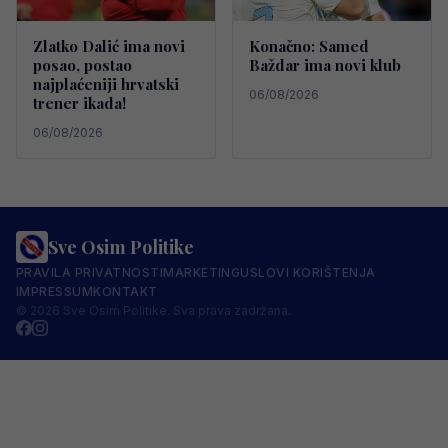
Zlatko Dalić ima novi
Konačno: Samed
posao, postao
Baždar ima novi klub
najplaćeniji hrvatski
06/08/2026
trener ikada!
06/08/2026
Sve Osim Politike
PRAVILA PRIVATNOSTI
MARKETING
USLOVI KORIŠTENJA
IMPRESSUM
KONTAKT
© 2026 Sve Osim Politike. Sva prava zadržana.