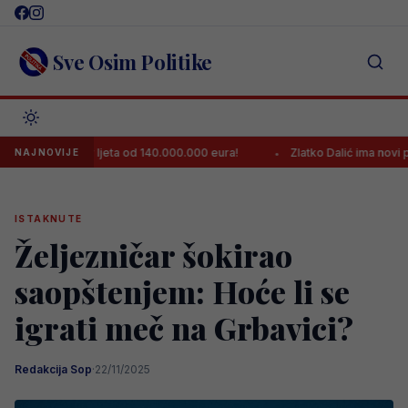
Skip
to
content
Sve Osim Politike
ransfer ljeta od 140.000.000 eura!
Zlatko Dalić ima novi posao, pos
NAJNOVIJE
ISTAKNUTE
Željezničar šokirao
saopštenjem: Hoće li se
igrati meč na Grbavici?
Redakcija Sop
·
22/11/2025