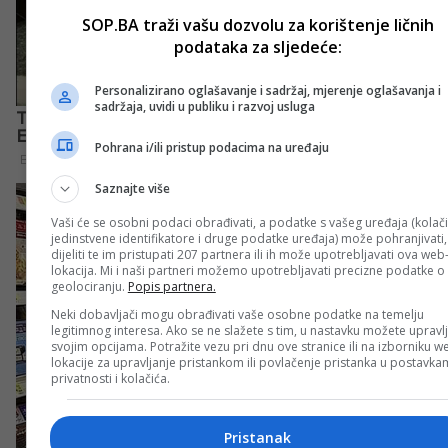
SOP.BA traži vašu dozvolu za korištenje ličnih
podataka za sljedeće:
Personalizirano oglašavanje i sadržaj, mjerenje oglašavanja i
sadržaja, uvidi u publiku i razvoj usluga
Pohrana i/ili pristup podacima na uređaju
Saznajte više
Vaši će se osobni podaci obrađivati, a podatke s vašeg uređaja (kolači
jedinstvene identifikatore i druge podatke uređaja) može pohranjivati,
dijeliti te im pristupati 207 partnera ili ih može upotrebljavati ova web
lokacija. Mi i naši partneri možemo upotrebljavati precizne podatke o
geolociranju.
Popis partnera.
Neki dobavljači mogu obrađivati vaše osobne podatke na temelju
legitimnog interesa. Ako se ne slažete s tim, u nastavku možete upravlj
svojim opcijama. Potražite vezu pri dnu ove stranice ili na izborniku w
lokacije za upravljanje pristankom ili povlačenje pristanka u postavk
privatnosti i kolačića.
Pristanak