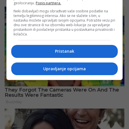
geolociranju.
Popis partnera.
Neki dobavljači mogu obrađivati vaše osobne podatke na
temelju legitimnog interesa. Ako se ne slažete s tim, u
nastavku možete upravljati svojim opcijama. Potražite vezu pri
dnu ove stranice ili na izborniku web-lokacije za upravljanje
pristankom ili povlačenje pristanka u postavkama privatnosti i
kolačića.
Pristanak
Upravljanje opcijama