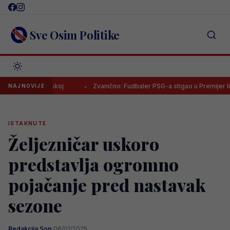
Skip
to
content
Sve Osim Politike
an u Turskoj
Zvanično: Fudbaler PSG-a stigao u Premijer ligu BiH!
NAJNOVIJE
ISTAKNUTE
Željezničar uskoro
predstavlja ogromno
pojačanje pred nastavak
sezone
Redakcija Sop
·
06/01/2025