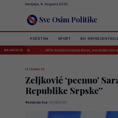
Skip
Nedjelja, 9. Augusta 2026.
to
content
Sve Osim Politike
POČETNA
SPORT
BH. REPREZENTACI
UEFA drastično kaznila Borac, evo koliko moraju platiti i zbog čega
NAJNOVIJE
ISTAKNUTE
Zeljković ‘pecnuo’ Sara
Republike Srpske”
Redakcija Sop
·
26/08/2025