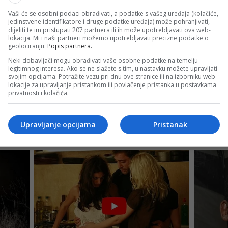
Vaši će se osobni podaci obrađivati, a podatke s vašeg uređaja (kolačiće,
jedinstvene identifikatore i druge podatke uređaja) može pohranjivati,
dijeliti te im pristupati 207 partnera ili ih može upotrebljavati ova web-
lokacija. Mi i naši partneri možemo upotrebljavati precizne podatke o
geolociranju.
Popis partnera.
Neki dobavljači mogu obrađivati vaše osobne podatke na temelju
legitimnog interesa. Ako se ne slažete s tim, u nastavku možete upravljati
svojim opcijama. Potražite vezu pri dnu ove stranice ili na izborniku web-
lokacije za upravljanje pristankom ili povlačenje pristanka u postavkama
privatnosti i kolačića.
Upravljanje opcijama
Pristanak