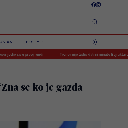
ONIKA
LIFESTYLE
 rundi
Trener nije želio dati ni minute Bajraktareviću, pa doživio šo
 “Zna se ko je gazda