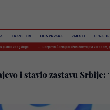
JA
TRANSFERI
LIGA PRVAKA
VIJESTI
CRNA HR
Benjamin Šehić poražen četvrti put zaredom, povrijedio se u prvoj
jevo i stavio zastavu Srbije: