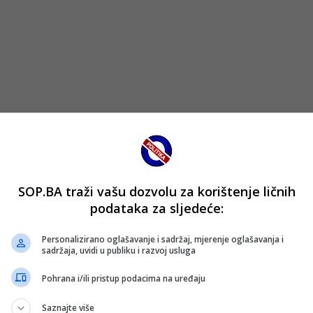
SOP.BA traži vašu dozvolu za korištenje ličnih
la se i odluka sudije Sabrije Topalovića, koji je poništio č
podataka za sljedeće:
ma.
Personalizirano oglašavanje i sadržaj, mjerenje oglašavanja i
sadržaja, uvidi u publiku i razvoj usluga
poziciju kao dominantnog tima iz Banjaluke, dok se reakcije
Pohrana i/ili pristup podacima na uređaju
Saznajte više