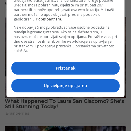
uređaja (kolačiće, jedinstvene identifikatore i druge podatke
uređaja) može pohranjivati, dijeliti te im pristupati 207
partnera ili ih može upotrebljavati ova web-lokacija. Mi i naši
partneri možemo upotrebljavati precizne podatke o
geolociranju.
Popis partnera.
Neki dobavljači mogu obrađivati vaše osobne podatke na
temelju legitimnog interesa. Ako se ne slažete s tim, u
nastavku možete upravljati svojim opcijama. Potražite vezu pri
dnu ove stranice ili na izborniku web-lokacije za upravljanje
pristankom ili povlačenje pristanka u postavkama privatnosti i
kolačića.
Pristanak
Upravljanje opcijama