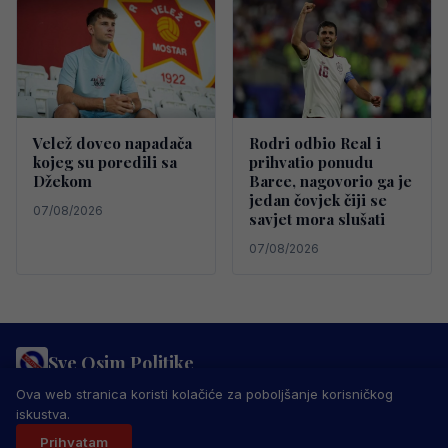
Velež doveo napadača
Rodri odbio Real i
kojeg su poredili sa
prihvatio ponudu
Džekom
Barce, nagovorio ga je
jedan čovjek čiji se
07/08/2026
savjet mora slušati
07/08/2026
Sve Osim Politike
PRAVILA PRIVATNOSTI
MARKETING
USLOVI KORIŠTENJA
Ova web stranica koristi kolačiće za poboljšanje korisničkog
IMPRESSUM
KONTAKT
iskustva.
© 2026 Sve Osim Politike. Sva prava zadržana.
Prihvatam