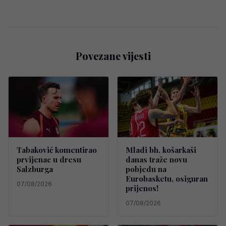
Povezane vijesti
Tabaković komentirao
Mladi bh. košarkaši
prvijenac u dresu
danas traže novu
Salzburga
pobjedu na
Eurobasketu, osiguran
07/08/2026
prijenos!
07/08/2026