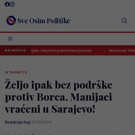
Skip
to
content
Sve Osim Politike
đi specijale i iskoristi jedinstvenu ponudu
Mostarski Velež dogovo
NAJNOVIJE
ISTAKNUTE
Željo ipak bez podrške
protiv Borca, Manijaci
vraćeni u Sarajevo!
Redakcija Sop
·
20/10/2024