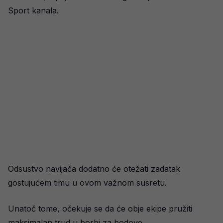
Sport kanala.
Odsustvo navijača dodatno će otežati zadatak
gostujućem timu u ovom važnom susretu.
Unatoč tome, očekuje se da će obje ekipe pružiti
maksimalan trud u borbi za bodove.