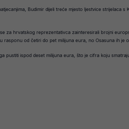
tjecanjima, Budimir dijeli treće mjesto ljestvice strijelac
e za hrvatskog reprezentativca zainteresirali brojni euro
 rasponu od četiri do pet milijuna eura, no Osasuna ih je o
a pustiti ispod deset milijuna eura, što je cifra koju smat