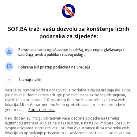
SOP.BA traži vašu dozvolu za korištenje ličnih
podataka za sljedeće:
Personalizirano oglašavanje i sadržaj, mjerenje oglašavanja i
sadržaja, uvidi u publiku i razvoj usluga
Pohrana i/ili pristup podacima na uređaju
Saznajte više
Vaši će se osobni podaci obrađivati, a podatke s vašeg uređaja (kolačiće,
jedinstvene identifikatore i druge podatke uređaja) može pohranjivati,
dijeliti te im pristupati 207 partnera ili ih može upotrebljavati ova web-
lokacija. Mi i naši partneri možemo upotrebljavati precizne podatke o
geolociranju.
Popis partnera.
Neki dobavljači mogu obrađivati vaše osobne podatke na temelju
legitimnog interesa. Ako se ne slažete s tim, u nastavku možete upravljati
svojim opcijama. Potražite vezu pri dnu ove stranice ili na izborniku web-
lokacije za upravljanje pristankom ili povlačenje pristanka u postavkama