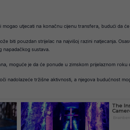
 bi mogao utjecati na konačnu cijenu transfera, budući da će
že biti pouzdan strijelac na najvišoj razini natjecanja. Osa
og napadačkog sustava.
ana, moguće je da će ponude u zimskom prijelaznom roku do
oči nadolazeće tržišne aktivnosti, a njegova budućnost mogla 