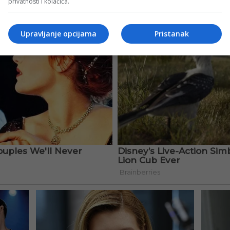
privatnosti i kolačića.
Upravljanje opcijama
Pristanak