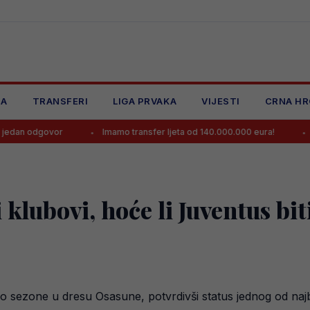
JA
TRANSFERI
LIGA PRVAKA
VIJESTI
CRNA HR
ovor
Imamo transfer ljeta od 140.000.000 eura!
Zlatko Dal
klubovi, hoće li Juventus bit
dio sezone u dresu Osasune, potvrdivši status jednog od naj