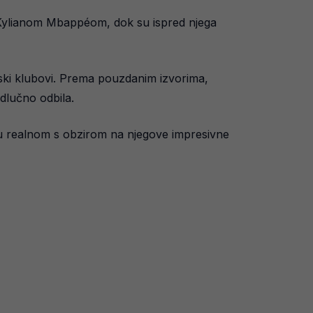
a s Kylianom Mbappéom, dok su ispred njega
pski klubovi. Prema pouzdanim izvorima,
dlučno odbila.
raju realnom s obzirom na njegove impresivne