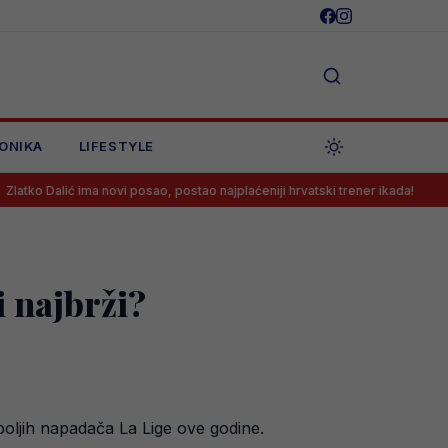
ONIKA
LIFESTYLE
ić ima novi posao, postao najplaćeniji hrvatski trener ikada!
Konačn
i najbrži?
boljih napadača La Lige ove godine.