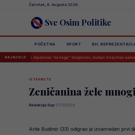
Skip
Četvrtak, 6. Augusta 2026.
to
content
Sve Osim Politike
POČETNA
SPORT
BH. REPREZENTACI
vedske otputovao “na noge” Smajloviću, budući Zmaj imao samo jedan odg
NAJNOVIJE
ISTAKNUTE
Zeničanina žele mnogi 
Redakcija Sop
·
27/12/2024
Ante Budimir (33) odigrao je izvanredan prvi 