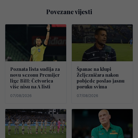
Povezane vijesti
Poznata lista sudija za
Španac na klupi
novu sezonu Premijer
Željezničara nakon
lige BiH: Četvorica
pobjede poslao jasnu
više nisu na A listi
poruku svima
07/08/2026
07/08/2026