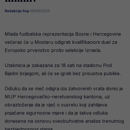
Redakcija Sop
·
05/09/2025
Mlada fudbalska reprezentacija Bosne i Hercegovine
večeras će u Mostaru odigrati kvalifikacioni duel za
Evropsko prvenstvo protiv selekcije Izraela.
Utakmica je zakazana za 18 sati na stadionu Pod
Bijelim brijegom, ali će se igrati bez prisustva publike.
Odluku da se meč odigra iza zatvorenih vrata donio je
MUP Hercegovačko-neretvanskog kantona, uz
obrazloženje da je riječ o susretu koji zahtijeva
pojačane sigurnosne mjere i da je takva odluka
donesena na osnovu sveobuhvatne analize trenutnog
bezbjednosnog stanja.