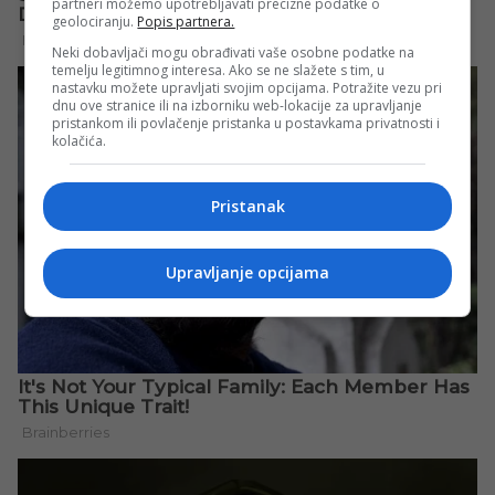
partneri možemo upotrebljavati precizne podatke o
geolociranju.
Popis partnera.
Neki dobavljači mogu obrađivati vaše osobne podatke na
temelju legitimnog interesa. Ako se ne slažete s tim, u
nastavku možete upravljati svojim opcijama. Potražite vezu pri
dnu ove stranice ili na izborniku web-lokacije za upravljanje
pristankom ili povlačenje pristanka u postavkama privatnosti i
kolačića.
Pristanak
Upravljanje opcijama