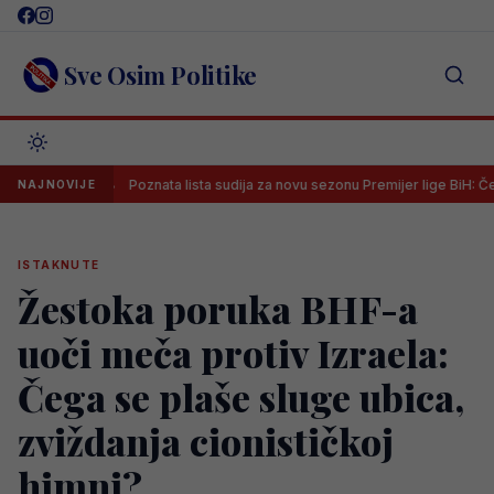
Skip
to
content
Sve Osim Politike
Poznata lista sudija za novu sezonu Premijer lige BiH: Četvorica više 
NAJNOVIJE
ISTAKNUTE
Žestoka poruka BHF-a
uoči meča protiv Izraela:
Čega se plaše sluge ubica,
zviždanja cionističkoj
himni?