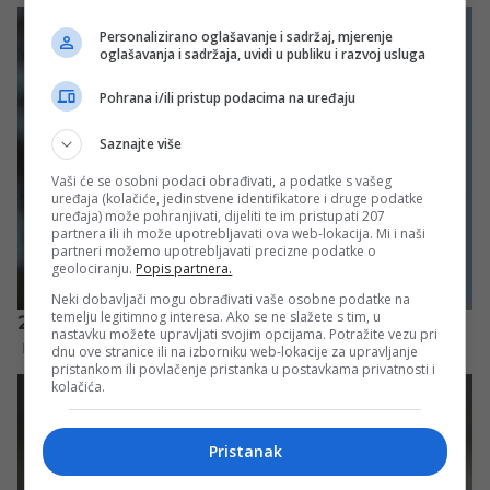
Personalizirano oglašavanje i sadržaj, mjerenje
oglašavanja i sadržaja, uvidi u publiku i razvoj usluga
Pohrana i/ili pristup podacima na uređaju
Saznajte više
Vaši će se osobni podaci obrađivati, a podatke s vašeg
uređaja (kolačiće, jedinstvene identifikatore i druge podatke
uređaja) može pohranjivati, dijeliti te im pristupati 207
partnera ili ih može upotrebljavati ova web-lokacija. Mi i naši
partneri možemo upotrebljavati precizne podatke o
geolociranju.
Popis partnera.
Neki dobavljači mogu obrađivati vaše osobne podatke na
temelju legitimnog interesa. Ako se ne slažete s tim, u
nastavku možete upravljati svojim opcijama. Potražite vezu pri
dnu ove stranice ili na izborniku web-lokacije za upravljanje
pristankom ili povlačenje pristanka u postavkama privatnosti i
kolačića.
Pristanak