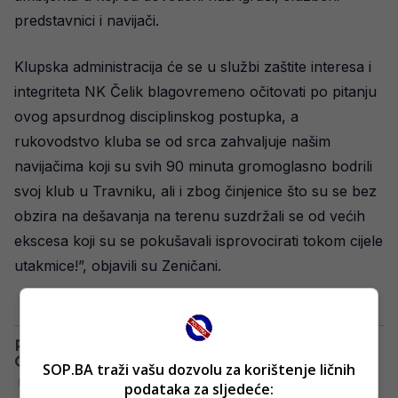
predstavnici i navijači.
Klupska administracija će se u službi zaštite interesa i
integriteta NK Čelik blagovremeno očitovati po pitanju
ovog apsurdnog disciplinskog postupka, a
rukovodstvo kluba se od srca zahvaljuje našim
navijačima koji su svih 90 minuta gromoglasno bodrili
svoj klub u Travniku, ali i zbog činjenice što su se bez
obzira na dešavanja na terenu suzdržali se od većih
ekscesa koji su se pokušavali isprovocirati tokom cijele
utakmice!”, objavili su Zeničani.
SOP.BA traži vašu dozvolu za korištenje ličnih
podataka za sljedeće: