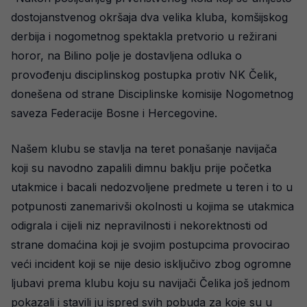
dostojanstvenog okršaja dva velika kluba, komšijskog
derbija i nogometnog spektakla pretvorio u režirani
horor, na Bilino polje je dostavljena odluka o
provođenju disciplinskog postupka protiv NK Čelik,
donešena od strane Disciplinske komisije Nogometnog
saveza Federacije Bosne i Hercegovine.
Našem klubu se stavlja na teret ponašanje navijača
koji su navodno zapalili dimnu baklju prije početka
utakmice i bacali nedozvoljene predmete u teren i to u
potpunosti zanemarivši okolnosti u kojima se utakmica
odigrala i cijeli niz nepravilnosti i nekorektnosti od
strane domaćina koji je svojim postupcima provocirao
veći incident koji se nije desio isključivo zbog ogromne
ljubavi prema klubu koju su navijači Čelika još jednom
pokazali i stavili ju ispred svih pobuda za koje su u