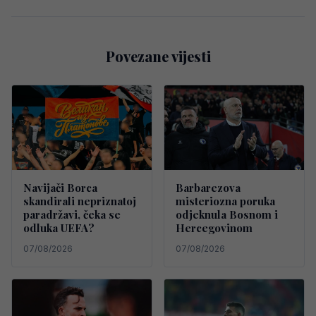
Povezane vijesti
Navijači Borca
Barbarezova
skandirali nepriznatoj
misteriozna poruka
paradržavi, čeka se
odjeknula Bosnom i
odluka UEFA?
Hercegovinom
07/08/2026
07/08/2026