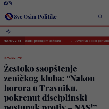
Skip
to
content
Sve Osim Politike
goza zaraditi prodajom Baždara
Juventus odbio ponudu za Bosanca,
NAJNOVIJE
ISTAKNUTE
Žestoko saopštenje
zeničkog kluba: “Nakon
horora u Travniku,
pokrenut disciplinski
postupak protiv – NAS!”.