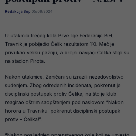
Redakcija Sop
·
05/09/2024
U utakmici trećeg kola Prve lige Federacije BiH,
Travnik je pobijedio Čelik rezultatom 1:0. Meč je
privukao veliku pažnju, a brojni navijači Čelika stigli su
na stadion Pirota.
Nakon utakmice, Zeničani su izrazili nezadovoljstvo
suđenjem. Zbog određenih incidenata, pokrenut je
disciplinski postupak protiv Čelika, na što je klub
reagirao oštrim saopštenjem pod naslovom “Nakon
horora u Travniku, pokrenut disciplinski postupak
protiv – Čelika!”.
“Nakon posljednjeg prvenstvenog kola koji se umjesto