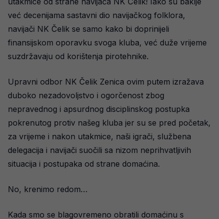
utakmice od strane navijača NK Čelik! Iako su baklje
već decenijama sastavni dio navijačkog folklora,
navijači NK Čelik se samo kako bi doprinijeli
finansijskom oporavku svoga kluba, već duže vrijeme
suzdržavaju od korištenja pirotehnike.
Upravni odbor NK Čelik Zenica ovim putem izražava
duboko nezadovoljstvo i ogorčenost zbog
nepravednog i apsurdnog disciplinskog postupka
pokrenutog protiv našeg kluba jer su se pred početak,
za vrijeme i nakon utakmice, naši igrači, službena
delegacija i navijači suočili sa nizom neprihvatljivih
situacija i postupaka od strane domaćina.
No, krenimo redom…
Kada smo se blagovremeno obratili domaćinu s