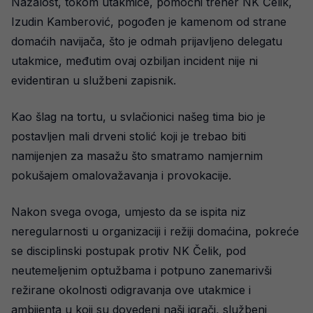
Nažalost, tokom utakmice, pomoćni trener NK Čelik,
Izudin Kamberović, pogođen je kamenom od strane
domaćih navijača, što je odmah prijavljeno delegatu
utakmice, međutim ovaj ozbiljan incident nije ni
evidentiran u službeni zapisnik.
Kao šlag na tortu, u svlačionici našeg tima bio je
postavljen mali drveni stolić koji je trebao biti
namijenjen za masažu što smatramo namjernim
pokušajem omalovažavanja i provokacije.
Nakon svega ovoga, umjesto da se ispita niz
neregularnosti u organizaciji i režiji domaćina, pokreće
se disciplinski postupak protiv NK Čelik, pod
neutemeljenim optužbama i potpuno zanemarivši
režirane okolnosti odigravanja ove utakmice i
ambijenta u koji su dovedeni naši igrači, službeni