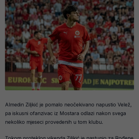
Almedin Ziljkić je pomalo neočekivano napustio Velež,
pa iskusni ofanzivac iz Mostara odlazi nakon svega
nekoliko mjeseci provedenih u tom klubu.
Tokom proteklog vikenda Ziljkić je nastupio za Rođene