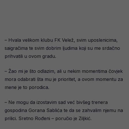
– Hvala velikom klubu FK Velež, svim uposlenicima,
saigračima te svim dobrim ljudima koji su me srdačno
prihvatili u ovom gradu.
– Žao mi je što odlazim, ali u nekim momentima čovjek
mora odabrati šta mu je prioritet, a ovom momentu za
mene je to porodica.
– Ne mogu da izostavim sad već bivšeg trenera
gospodina Gorana Sablića te da se zahvalim njemu na
prilici. Sretno Rođeni – poručio je Ziljkić.