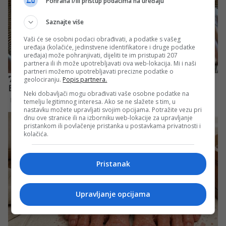
Pohrana i/ili pristup podacima na uređaju
Saznajte više
Vaši će se osobni podaci obrađivati, a podatke s vašeg
uređaja (kolačiće, jedinstvene identifikatore i druge podatke
uređaja) može pohranjivati, dijeliti te im pristupati 207
partnera ili ih može upotrebljavati ova web-lokacija. Mi i naši
partneri možemo upotrebljavati precizne podatke o
geolociranju.
Popis partnera.
Neki dobavljači mogu obrađivati vaše osobne podatke na
temelju legitimnog interesa. Ako se ne slažete s tim, u
nastavku možete upravljati svojim opcijama. Potražite vezu pri
dnu ove stranice ili na izborniku web-lokacije za upravljanje
pristankom ili povlačenje pristanka u postavkama privatnosti i
kolačića.
Pristanak
Upravljanje opcijama