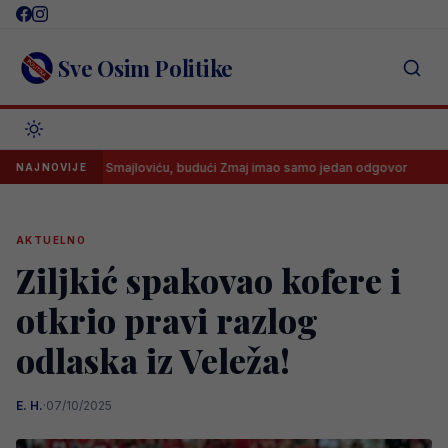
Skip
to
content
Sve Osim Politike
a noge” Smajloviću, budući Zmaj imao samo jedan odgovor
Imamo 
NAJNOVIJE
AKTUELNO
Ziljkić spakovao kofere i
otkrio pravi razlog
odlaska iz Veleža!
E. H.
·
07/10/2025