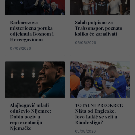
Barbarezova
Salah potpisao za
misteriozna poruka
Trabzonspor, poznato
odjeknula Bosnom i
koliko će zarađivati
Hercegovinom
06/08/2026
07/08/2026
Alajbegović mlađi
TOTALNI PREOKRET:
oduševio Nijemce:
Ništa od Engleske,
Dobio poziv u
Jovo Lukić se seli u
reprezentaciju
Bundesligu?
Njemačke
05/08/2026