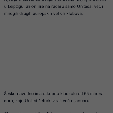
u Leipzigu, ali on nije na radaru samo Uniteda, već i
mnogih drugih europskih velikih klubova.
Šeško navodno ima otkupnu klauzulu od 65 miliona
eura, koju United želi aktivirati već u januaru.