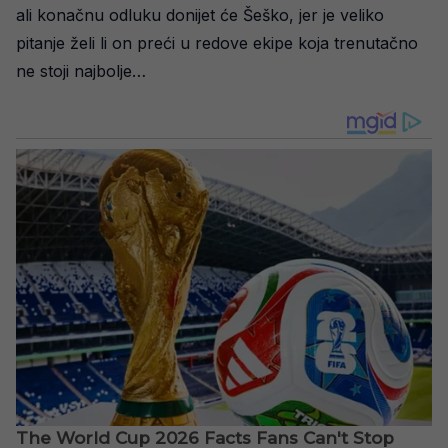
ali konačnu odluku donijet će Šeško, jer je veliko
pitanje želi li on preći u redove ekipe koja trenutačno
ne stoji najbolje…