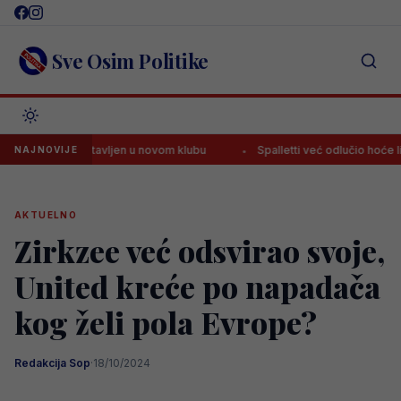
Skip
to
content
Sve Osim Politike
 predstavljen u novom klubu
Spalletti već odlučio hoće li Alajbego
NAJNOVIJE
AKTUELNO
Zirkzee već odsvirao svoje,
United kreće po napadača
kog želi pola Evrope?
Redakcija Sop
·
18/10/2024