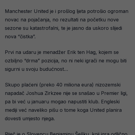
Manchester United je i prošlog ljeta potrošio ogroman
novac na pojačanja, no rezultati na početku nove
sezone su katastrofalni, te je jasno da uskoro slijedi
nova “čistka”.
Prvi na udaru je menadžer Erik ten Hag, kojem se
ozbiljno “drma” pozicija, no ni neki igrači ne mogu biti
sigurni u svoju budućnost…
Skupo plaćeni (preko 40 miliona eura) nizozemski
napadač Joshua Zirkzee nije se snašao u Premier ligi,
pa bi već u januaru mogao napustiti klub. Engleski
mediji već naveliko pišu o tome koga United planira
dovesti umjesto njega.
Riječ je o Slovencu Benjaminu Šešku, koji igra odlično