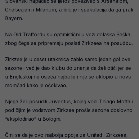
Slovenski napadač se ljetos povezivao s Arsenalom,
Chelseajem i Milanom, a bilo je i spekulacija da ga prati
Bayern.
Na Old Traffordu su optimistični u vezi dolaska Šeška,
zbog čega se pripremaju poslati Zirkzeea na posudbu.
Zirkzee je u deset utakmica zabio samo jedan gol ove
sezone i već je dao klubu do znanja da želi otići jer se
u Engleskoj ne osjeća najbolje i nije se uklopio u novu
momčad kako je očekivao.
Njega želi posuditi Juventus, kojeg vodi Thiago Motta i
pod čijim je vodstvom Zirkzee prošle sezone doslovno
“eksplodirao” u Bologni.
Čini se da je ovo najbolja opcija za United i Zirkzeea,