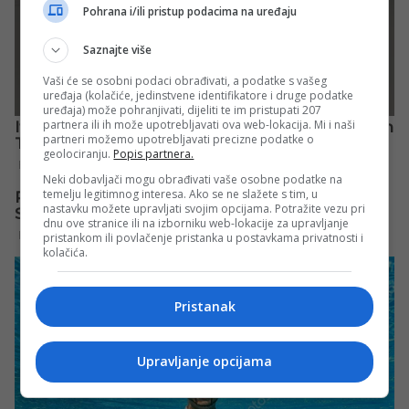
Pohrana i/ili pristup podacima na uređaju
Saznajte više
Vaši će se osobni podaci obrađivati, a podatke s vašeg
uređaja (kolačiće, jedinstvene identifikatore i druge podatke
uređaja) može pohranjivati, dijeliti te im pristupati 207
partnera ili ih može upotrebljavati ova web-lokacija. Mi i naši
partneri možemo upotrebljavati precizne podatke o
geolociranju.
Popis partnera.
Neki dobavljači mogu obrađivati vaše osobne podatke na
temelju legitimnog interesa. Ako se ne slažete s tim, u
nastavku možete upravljati svojim opcijama. Potražite vezu pri
dnu ove stranice ili na izborniku web-lokacije za upravljanje
pristankom ili povlačenje pristanka u postavkama privatnosti i
kolačića.
Pristanak
Upravljanje opcijama