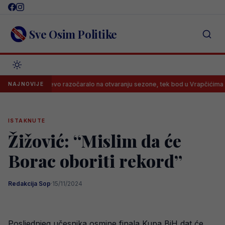
Skip
to
content
Sve Osim Politike
Sarajevo razočaralo na otvaranju sezone, tek bod u Vrapčićima
Ne
NAJNOVIJE
ISTAKNUTE
Žižović: “Mislim da će
Borac oboriti rekord”
Redakcija Sop
·
15/11/2024
Posljednjeg učesnika osmine finala Kupa BiH dat će