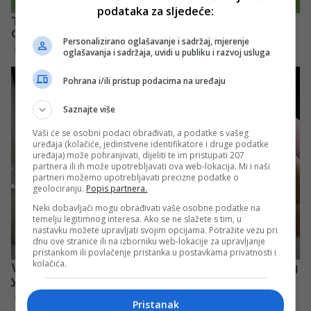
podataka za sljedeće:
Personalizirano oglašavanje i sadržaj, mjerenje
oglašavanja i sadržaja, uvidi u publiku i razvoj usluga
Pohrana i/ili pristup podacima na uređaju
Saznajte više
Vaši će se osobni podaci obrađivati, a podatke s vašeg
uređaja (kolačiće, jedinstvene identifikatore i druge podatke
uređaja) može pohranjivati, dijeliti te im pristupati 207
partnera ili ih može upotrebljavati ova web-lokacija. Mi i naši
partneri možemo upotrebljavati precizne podatke o
geolociranju.
Popis partnera.
Neki dobavljači mogu obrađivati vaše osobne podatke na
temelju legitimnog interesa. Ako se ne slažete s tim, u
nastavku možete upravljati svojim opcijama. Potražite vezu pri
dnu ove stranice ili na izborniku web-lokacije za upravljanje
pristankom ili povlačenje pristanka u postavkama privatnosti i
kolačića.
Pristanak