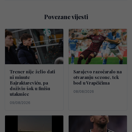
Povezane vijesti
Trener nije želio dati
Sarajevo razočaralo na
ni minute
otvaranju sezone, tek
Bajraktareviću, pa
bod u Vrapčićima
doživio šok u finišu
08/08/2026
utakmice
09/08/2026