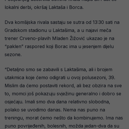
lokalni derbi, okršaj Laktaša i Borca.
Dva komšijska rivala sastaju se sutra od 13:30 sati na
Gradskom stadionu u Laktašima, a u najavi meča
trener Crveno-plavih Mladen Žižović ukazao je na
“paklen” raspored koji Borac ima u jesenjem dijelu
sezone.
“Detaljno smo se zabavili s Laktašima, ali i brojem
utakmica koje ćemo odigrati u ovoj polusezoni, 39.
Mislim da ćemo postaviti rekord, ali bez obzira na sve
to, momci još pokazuju svježinu generalno i dobro se
osjećaju. Imali smo dva dana relativno slobodna,
polako se uvodimo danas. Nema nas puno na
treningu, morat ćemo nešto da kombinujemo. Ima nas
puno povrijeđenih, bolesnih, možda jedan-dva da su