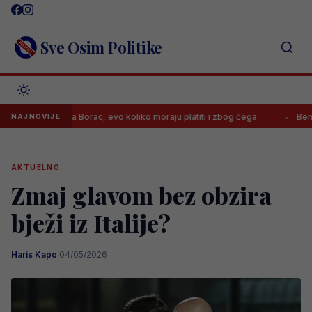
Skip
to
content
Sve Osim Politike
 kaznila Borac, evo koliko moraju platiti i zbog čega
Benjamin Šehi
NAJNOVIJE
AKTUELNO
Zmaj glavom bez obzira
bježi iz Italije?
Haris Kapo
·
04/05/2026