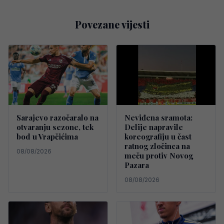
Povezane vijesti
Sarajevo razočaralo na
Neviđena sramota:
otvaranju sezone, tek
Delije napravile
bod u Vrapčićima
koreografiju u čast
ratnog zločinca na
08/08/2026
meču protiv Novog
Pazara
08/08/2026