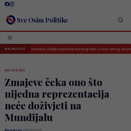
Skip
to
content
Sve Osim Politike
viđena sramota: Delije napravile koreografiju u čast ratnog zločinca na me
NAJNOVIJE
AKTUELNO
Zmajeve čeka ono što
nijedna reprezentacija
neće doživjeti na
Mundijalu
Redakcija
·
28/05/2026