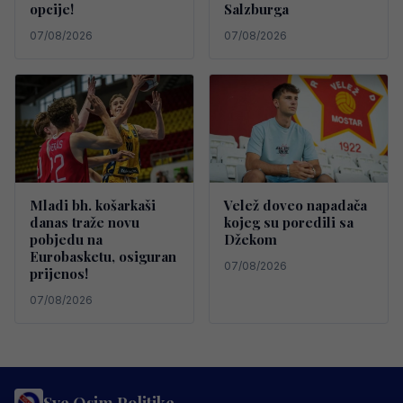
opcije!
Salzburga
07/08/2026
07/08/2026
Mladi bh. košarkaši
Velež doveo napadača
danas traže novu
kojeg su poredili sa
pobjedu na
Džekom
Eurobasketu, osiguran
07/08/2026
prijenos!
07/08/2026
Sve Osim Politike