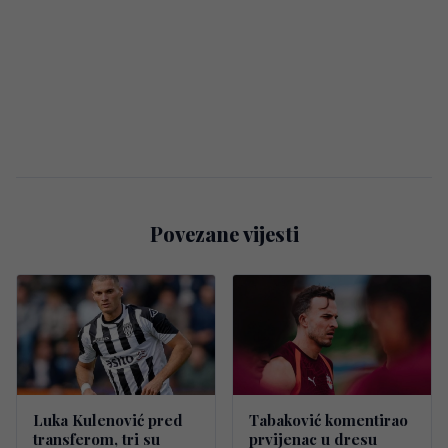
Povezane vijesti
Luka Kulenović pred
Tabaković komentirao
transferom, tri su
prvijenac u dresu