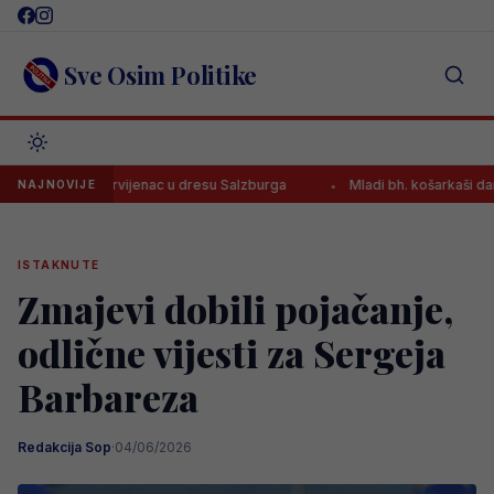
Skip
to
content
Sve Osim Politike
rao prvijenac u dresu Salzburga
Mladi bh. košarkaši danas traže 
NAJNOVIJE
ISTAKNUTE
Zmajevi dobili pojačanje,
odlične vijesti za Sergeja
Barbareza
Redakcija Sop
·
04/06/2026