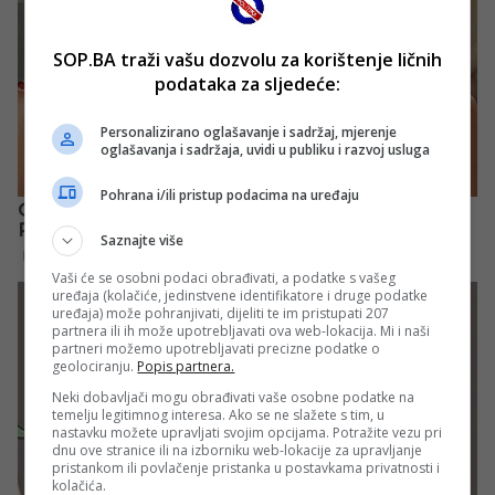
SOP.BA traži vašu dozvolu za korištenje ličnih
podataka za sljedeće:
Personalizirano oglašavanje i sadržaj, mjerenje
oglašavanja i sadržaja, uvidi u publiku i razvoj usluga
Pohrana i/ili pristup podacima na uređaju
Saznajte više
Vaši će se osobni podaci obrađivati, a podatke s vašeg
uređaja (kolačiće, jedinstvene identifikatore i druge podatke
uređaja) može pohranjivati, dijeliti te im pristupati 207
partnera ili ih može upotrebljavati ova web-lokacija. Mi i naši
partneri možemo upotrebljavati precizne podatke o
geolociranju.
Popis partnera.
Neki dobavljači mogu obrađivati vaše osobne podatke na
temelju legitimnog interesa. Ako se ne slažete s tim, u
nastavku možete upravljati svojim opcijama. Potražite vezu pri
dnu ove stranice ili na izborniku web-lokacije za upravljanje
pristankom ili povlačenje pristanka u postavkama privatnosti i
kolačića.