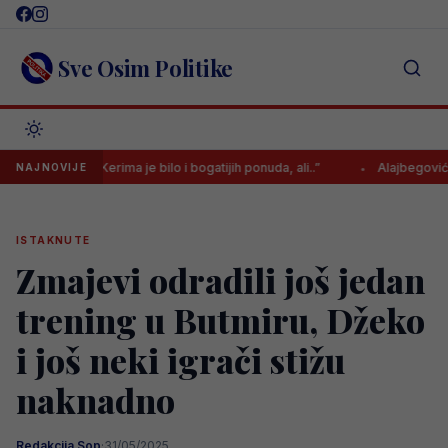
Skip
to
content
Sve Osim Politike
krio: “Za Kerima je bilo i bogatijih ponuda, ali..”
Alajbegović u subot
NAJNOVIJE
ISTAKNUTE
Zmajevi odradili još jedan
trening u Butmiru, Džeko
i još neki igrači stižu
naknadno
Redakcija Sop
·
31/05/2025