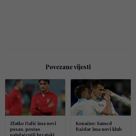
Povezane vijesti
Zlatko Dalić ima novi
Konačno: Samed
posao, postao
Baždar ima novi klub
najplaćeniji hrvatski