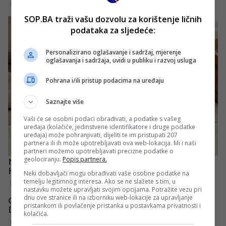
SOP.BA traži vašu dozvolu za korištenje ličnih
podataka za sljedeće:
Personalizirano oglašavanje i sadržaj, mjerenje
oglašavanja i sadržaja, uvidi u publiku i razvoj usluga
Pohrana i/ili pristup podacima na uređaju
Saznajte više
Vaši će se osobni podaci obrađivati, a podatke s vašeg
uređaja (kolačiće, jedinstvene identifikatore i druge podatke
uređaja) može pohranjivati, dijeliti te im pristupati 207
partnera ili ih može upotrebljavati ova web-lokacija. Mi i naši
partneri možemo upotrebljavati precizne podatke o
geolociranju.
Popis partnera.
Neki dobavljači mogu obrađivati vaše osobne podatke na
temelju legitimnog interesa. Ako se ne slažete s tim, u
nastavku možete upravljati svojim opcijama. Potražite vezu pri
dnu ove stranice ili na izborniku web-lokacije za upravljanje
pristankom ili povlačenje pristanka u postavkama privatnosti i
kolačića.