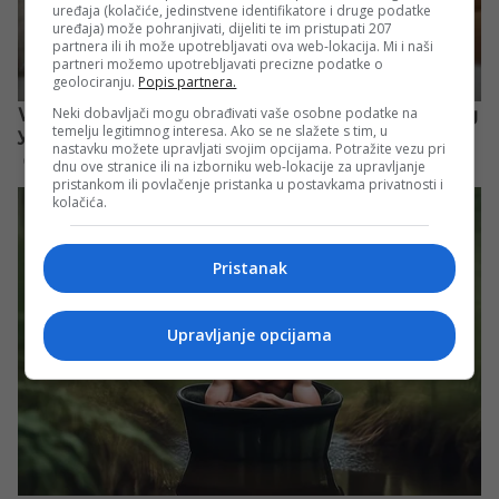
uređaja (kolačiće, jedinstvene identifikatore i druge podatke
uređaja) može pohranjivati, dijeliti te im pristupati 207
partnera ili ih može upotrebljavati ova web-lokacija. Mi i naši
partneri možemo upotrebljavati precizne podatke o
geolociranju.
Popis partnera.
Neki dobavljači mogu obrađivati vaše osobne podatke na
temelju legitimnog interesa. Ako se ne slažete s tim, u
nastavku možete upravljati svojim opcijama. Potražite vezu pri
dnu ove stranice ili na izborniku web-lokacije za upravljanje
pristankom ili povlačenje pristanka u postavkama privatnosti i
kolačića.
Pristanak
Upravljanje opcijama