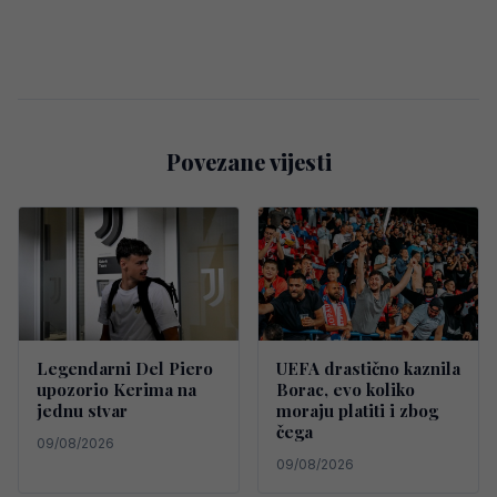
Povezane vijesti
Legendarni Del Piero
UEFA drastično kaznila
upozorio Kerima na
Borac, evo koliko
jednu stvar
moraju platiti i zbog
čega
09/08/2026
09/08/2026