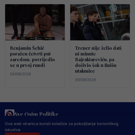
Benjamin Šehić
Trener nije želio dati
poražen četvrti put
ni minute
zaredom, povrijedio
Bajraktareviću, pa
se u prvoj rundi
doživio šok u finišu
utakmice
09/08/2026
09/08/2026
Sve Osim Politike
PRAVILA PRIVATNOSTI
MARKETING
USLOVI KORIŠTENJA
Ova web stranica koristi kolačiće za poboljšanje korisničkog
IMPRESSUM
KONTAKT
iskustva.
© 2026 Sve Osim Politike. Sva prava zadržana.