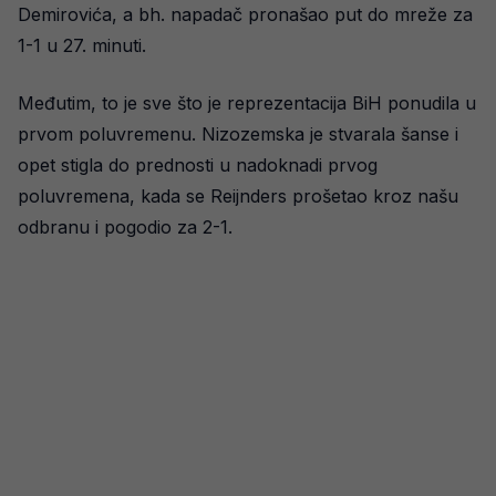
Demirovića, a bh. napadač pronašao put do mreže za
1-1 u 27. minuti.
Međutim, to je sve što je reprezentacija BiH ponudila u
prvom poluvremenu. Nizozemska je stvarala šanse i
opet stigla do prednosti u nadoknadi prvog
poluvremena, kada se Reijnders prošetao kroz našu
odbranu i pogodio za 2-1.