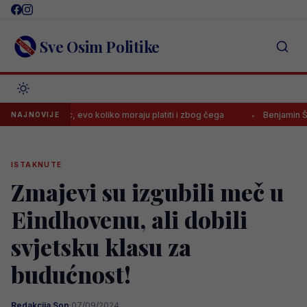
Skip
to
content
Sve Osim Politike
 Borac, evo koliko moraju platiti i zbog čega
Benjamin Šehić poraže
NAJNOVIJE
ISTAKNUTE
Zmajevi su izgubili meč u
Eindhovenu, ali dobili
svjetsku klasu za
budućnost!
Redakcija Sop
·
07/09/2024