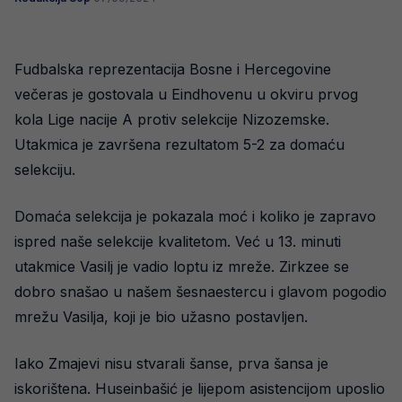
Fudbalska reprezentacija Bosne i Hercegovine
večeras je gostovala u Eindhovenu u okviru prvog
kola Lige nacije A protiv selekcije Nizozemske.
Utakmica je završena rezultatom 5-2 za domaću
selekciju.
Domaća selekcija je pokazala moć i koliko je zapravo
ispred naše selekcije kvalitetom. Već u 13. minuti
utakmice Vasilj je vadio loptu iz mreže. Zirkzee se
dobro snašao u našem šesnaestercu i glavom pogodio
mrežu Vasilja, koji je bio užasno postavljen.
Iako Zmajevi nisu stvarali šanse, prva šansa je
iskorištena. Huseinbašić je lijepom asistencijom uposlio