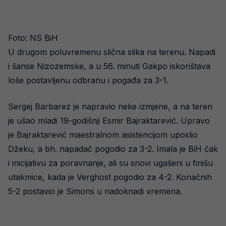
Foto: NS BiH
U drugom poluvremenu slična slika na terenu. Napadi
i šanse Nizozemske, a u 56. minuti Gakpo iskorištava
loše postavljenu odbranu i pogađa za 3-1.
Sergej Barbarez je napravio neke izmjene, a na teren
je ušao mladi 19-godišnji Esmir Bajraktarević. Upravo
je Bajraktarević maestralnom asistencijom uposlio
Džeku, a bh. napadač pogodio za 3-2. Imala je BiH čak
i inicijativu za poravnanje, ali su snovi ugašeni u finišu
utakmice, kada je Verghost pogodio za 4-2. Konačnih
5-2 postavio je Simons u nadoknadi vremena.