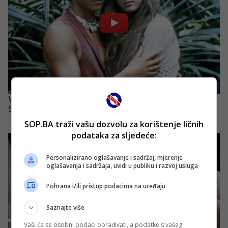
SOP.BA traži vašu dozvolu za korištenje ličnih
podataka za sljedeće:
Personalizirano oglašavanje i sadržaj, mjerenje
oglašavanja i sadržaja, uvidi u publiku i razvoj usluga
Pohrana i/ili pristup podacima na uređaju
Saznajte više
Vaši će se osobni podaci obrađivati, a podatke s vašeg