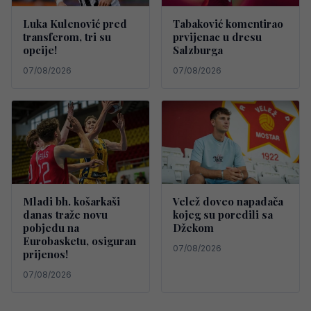
Luka Kulenović pred
Tabaković komentirao
transferom, tri su
prvijenac u dresu
opcije!
Salzburga
07/08/2026
07/08/2026
Mladi bh. košarkaši
Velež doveo napadača
danas traže novu
kojeg su poredili sa
pobjedu na
Džekom
Eurobasketu, osiguran
07/08/2026
prijenos!
07/08/2026