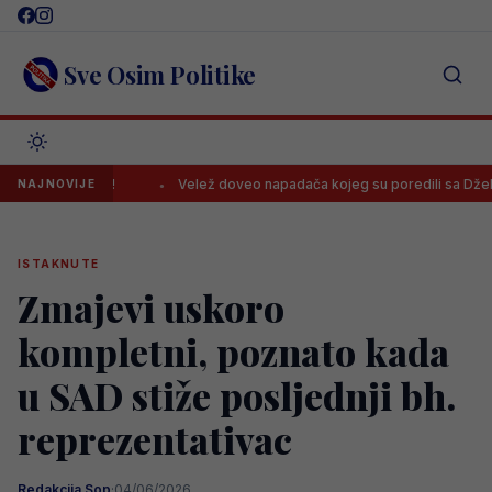
Skip
to
content
Sve Osim Politike
jenos!
Velež doveo napadača kojeg su poredili sa Džekom
NAJNOVIJE
ISTAKNUTE
Zmajevi uskoro
kompletni, poznato kada
u SAD stiže posljednji bh.
reprezentativac
Redakcija Sop
·
04/06/2026