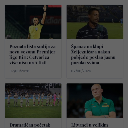
Poznata lista sudija za
Španac na klupi
novu sezonu Premijer
Željezničara nakon
lige BiH: Četvorica
pobjede poslao jasnu
više nisu na A listi
poruku svima
07/08/2026
07/08/2026
Dramatičan početak
Litvanci u velikim