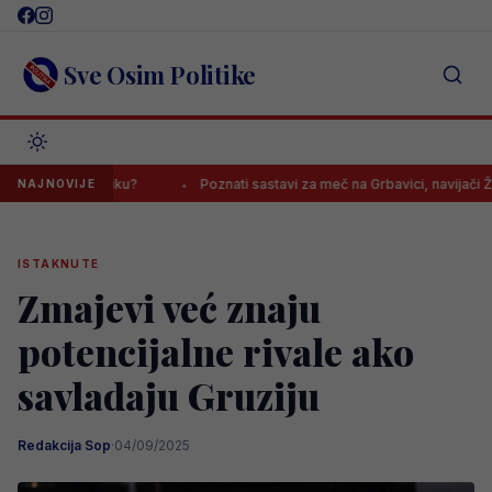
Skip
to
content
Sve Osim Politike
 u Afriku?
Poznati sastavi za meč na Grbavici, navijači Želje: “Ka
NAJNOVIJE
ISTAKNUTE
Zmajevi već znaju
potencijalne rivale ako
savladaju Gruziju
Redakcija Sop
·
04/09/2025