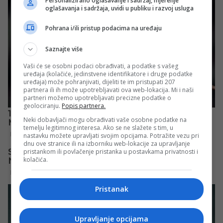
Personalizirano oglašavanje i sadržaj, mjerenje
oglašavanja i sadržaja, uvidi u publiku i razvoj usluga
Pohrana i/ili pristup podacima na uređaju
Saznajte više
Vaši će se osobni podaci obrađivati, a podatke s vašeg
uređaja (kolačiće, jedinstvene identifikatore i druge podatke
uređaja) može pohranjivati, dijeliti te im pristupati 207
partnera ili ih može upotrebljavati ova web-lokacija. Mi i naši
partneri možemo upotrebljavati precizne podatke o
geolociranju.
Popis partnera.
Neki dobavljači mogu obrađivati vaše osobne podatke na
temelju legitimnog interesa. Ako se ne slažete s tim, u
nastavku možete upravljati svojim opcijama. Potražite vezu pri
dnu ove stranice ili na izborniku web-lokacije za upravljanje
pristankom ili povlačenje pristanka u postavkama privatnosti i
kolačića.
Pristanak
Upravljanje opcijama