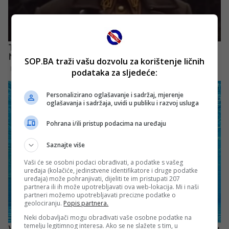
SOP.BA traži vašu dozvolu za korištenje ličnih
podataka za sljedeće:
Personalizirano oglašavanje i sadržaj, mjerenje
oglašavanja i sadržaja, uvidi u publiku i razvoj usluga
Pohrana i/ili pristup podacima na uređaju
Saznajte više
Vaši će se osobni podaci obrađivati, a podatke s vašeg
uređaja (kolačiće, jedinstvene identifikatore i druge podatke
uređaja) može pohranjivati, dijeliti te im pristupati 207
partnera ili ih može upotrebljavati ova web-lokacija. Mi i naši
partneri možemo upotrebljavati precizne podatke o
geolociranju.
Popis partnera.
Neki dobavljači mogu obrađivati vaše osobne podatke na
temelju legitimnog interesa. Ako se ne slažete s tim, u