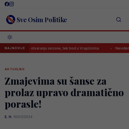
Skip
to
content
Sve Osim Politike
aralo na otvaranju sezone, tek bod u Vrapčićima
Neviđena sramota:
NAJNOVIJE
AKTUELNO
Zmajevima su šanse za
prolaz upravo dramatično
porasle!
E. H.
·
19/03/2024