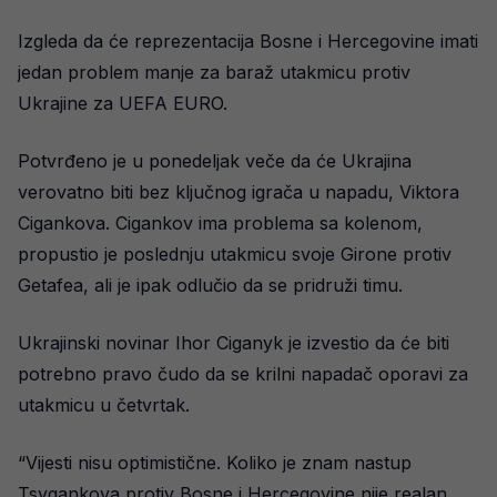
Izgleda da će reprezentacija Bosne i Hercegovine imati
jedan problem manje za baraž utakmicu protiv
Ukrajine za UEFA EURO.
Potvrđeno je u ponedeljak veče da će Ukrajina
verovatno biti bez ključnog igrača u napadu, Viktora
Cigankova. Cigankov ima problema sa kolenom,
propustio je poslednju utakmicu svoje Girone protiv
Getafea, ali je ipak odlučio da se pridruži timu.
Ukrajinski novinar Ihor Ciganyk je izvestio da će biti
potrebno pravo čudo da se krilni napadač oporavi za
utakmicu u četvrtak.
“Vijesti nisu optimistične. Koliko je znam nastup
Tsygankova protiv Bosne i Hercegovine nije realan.