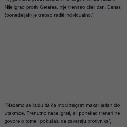
Nije igrao protiv Getafea, nije trenirao cijeli dan. Danas
(ponedjeljak) je trebao raditi individualno.”
“Nadamo se čudu da će moći zaigrati makar jedan dio
utakmice. Trenutno neće igrati, ali ponekad treneri ne
govore o tome i pokušaju da zavaraju protivnika”,