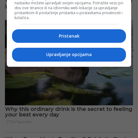
nastavku možete upravljati svojim opcijama. Potražite vezu pri
dnu ove stranice ili na izborniku web-lokacije za upravljanje
pristankom ili povlačenje pristanka u postavkama privatnosti i
kolačića.
Pristanak
Upravljanje opcijama