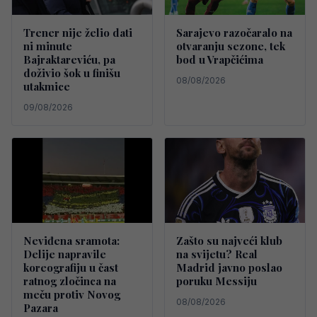
Trener nije želio dati
Sarajevo razočaralo na
ni minute
otvaranju sezone, tek
Bajraktareviću, pa
bod u Vrapčićima
doživio šok u finišu
08/08/2026
utakmice
09/08/2026
Neviđena sramota:
Zašto su najveći klub
Delije napravile
na svijetu? Real
koreografiju u čast
Madrid javno poslao
ratnog zločinca na
poruku Messiju
meču protiv Novog
08/08/2026
Pazara