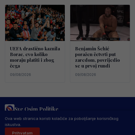
UEFA drastično kaznila
Benjamin Šehić
Borac, evo koliko
poražen četvrti put
moraju platiti i zbog
zaredom, povrijedio
čega
se u prvoj rundi
09/08/2026
09/08/2026
Sve Osim Politike
PRAVILA PRIVATNOSTI
MARKETING
USLOVI KORIŠTENJA
Ova web stranica koristi kolačiće za poboljšanje korisničkog
IMPRESSUM
KONTAKT
iskustva.
© 2026 Sve Osim Politike. Sva prava zadržana.
Prihvatam