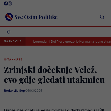
Skip
to
content
Sve Osim Politike
NL-a
Legendarni Del Piero upozorio Kerima na jednu stvar
NAJNOVIJE
ISTAKNUTE
Zrinjski dočekuje Velež,
evo gdje gledati utakmicu
Redakcija Sop
·
01/03/2025
Danas nas očekuje veliki mostarski derbi između HŠK