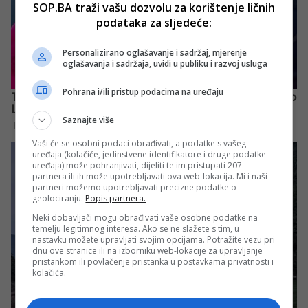
SOP.BA traži vašu dozvolu za korištenje ličnih
podataka za sljedeće:
Personalizirano oglašavanje i sadržaj, mjerenje
oglašavanja i sadržaja, uvidi u publiku i razvoj usluga
Pohrana i/ili pristup podacima na uređaju
Saznajte više
Vaši će se osobni podaci obrađivati, a podatke s vašeg
uređaja (kolačiće, jedinstvene identifikatore i druge podatke
uređaja) može pohranjivati, dijeliti te im pristupati 207
partnera ili ih može upotrebljavati ova web-lokacija. Mi i naši
partneri možemo upotrebljavati precizne podatke o
geolociranju.
Popis partnera.
Neki dobavljači mogu obrađivati vaše osobne podatke na
temelju legitimnog interesa. Ako se ne slažete s tim, u
nastavku možete upravljati svojim opcijama. Potražite vezu pri
dnu ove stranice ili na izborniku web-lokacije za upravljanje
pristankom ili povlačenje pristanka u postavkama privatnosti i
kolačića.