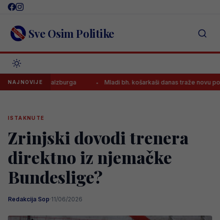
Skip
to
content
Sve Osim Politike
 dresu Salzburga
Mladi bh. košarkaši danas traže novu pobjedu na 
NAJNOVIJE
ISTAKNUTE
Zrinjski dovodi trenera
direktno iz njemačke
Bundeslige?
Redakcija Sop
·
11/06/2026