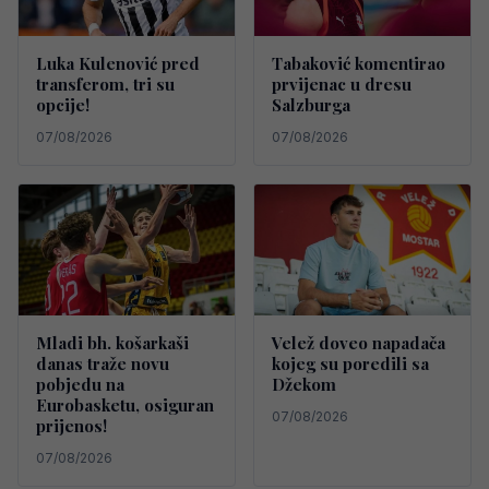
Luka Kulenović pred
Tabaković komentirao
transferom, tri su
prvijenac u dresu
opcije!
Salzburga
07/08/2026
07/08/2026
Mladi bh. košarkaši
Velež doveo napadača
danas traže novu
kojeg su poredili sa
pobjedu na
Džekom
Eurobasketu, osiguran
07/08/2026
prijenos!
07/08/2026