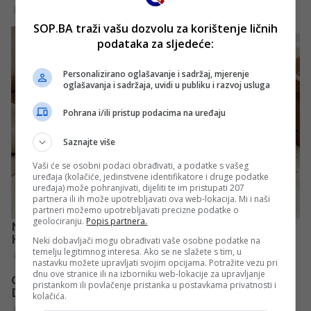
SOP.BA traži vašu dozvolu za korištenje ličnih
podataka za sljedeće:
Personalizirano oglašavanje i sadržaj, mjerenje
oglašavanja i sadržaja, uvidi u publiku i razvoj usluga
Pohrana i/ili pristup podacima na uređaju
Saznajte više
Vaši će se osobni podaci obrađivati, a podatke s vašeg
uređaja (kolačiće, jedinstvene identifikatore i druge podatke
uređaja) može pohranjivati, dijeliti te im pristupati 207
partnera ili ih može upotrebljavati ova web-lokacija. Mi i naši
partneri možemo upotrebljavati precizne podatke o
geolociranju.
Popis partnera.
Neki dobavljači mogu obrađivati vaše osobne podatke na
temelju legitimnog interesa. Ako se ne slažete s tim, u
nastavku možete upravljati svojim opcijama. Potražite vezu pri
dnu ove stranice ili na izborniku web-lokacije za upravljanje
pristankom ili povlačenje pristanka u postavkama privatnosti i
kolačića.