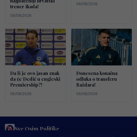
najplaćeniji hrvatski
06/08/2026
trener ikada!
06/08/2026
Da li je ovo jasan znak
Donesena konačna
da će Dedić u engleski
odluka o transferu
Premiership?!
Baždara!
06/08/2026
06/08/2026
Sve Osim Politike
PRAVILA PRIVATNOSTI
MARKETING
USLOVI KORIŠTENJA