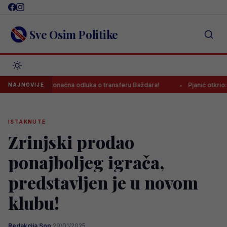
Skip
to
content
Sve Osim Politike
nesena konačna odluka o transferu Baždara!
Pjanić otkrio: “Za Ker
NAJNOVIJE
ISTAKNUTE
Zrinjski prodao
ponajboljeg igrača,
predstavljen je u novom
klubu!
Redakcija Sop
·
29/01/2025