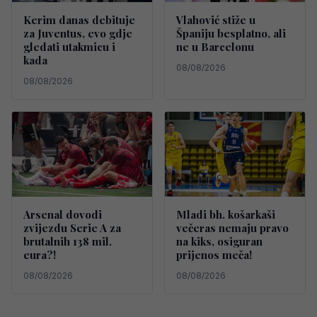
Kerim danas debituje
Vlahović stiže u
za Juventus, evo gdje
Španiju besplatno, ali
gledati utakmicu i
ne u Barcelonu
kada
08/08/2026
08/08/2026
Arsenal dovodi
Mladi bh. košarkaši
zvijezdu Serie A za
večeras nemaju pravo
brutalnih 138 mil.
na kiks, osiguran
eura?!
prijenos meča!
08/08/2026
08/08/2026