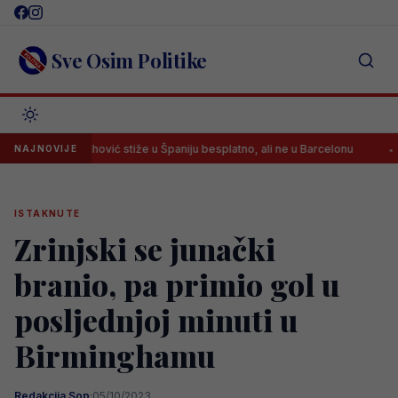
Skip
to
content
Sve Osim Politike
Vlahović stiže u Španiju besplatno, ali ne u Barcelonu
Arsenal d
NAJNOVIJE
ISTAKNUTE
Zrinjski se junački
branio, pa primio gol u
posljednjoj minuti u
Birminghamu
Redakcija Sop
·
05/10/2023