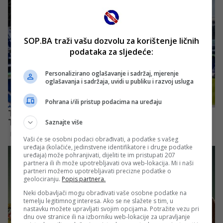
SOP.BA traži vašu dozvolu za korištenje ličnih
podataka za sljedeće:
Personalizirano oglašavanje i sadržaj, mjerenje
oglašavanja i sadržaja, uvidi u publiku i razvoj usluga
Pohrana i/ili pristup podacima na uređaju
Saznajte više
Vaši će se osobni podaci obrađivati, a podatke s vašeg
uređaja (kolačiće, jedinstvene identifikatore i druge podatke
uređaja) može pohranjivati, dijeliti te im pristupati 207
partnera ili ih može upotrebljavati ova web-lokacija. Mi i naši
partneri možemo upotrebljavati precizne podatke o
geolociranju.
Popis partnera.
Neki dobavljači mogu obrađivati vaše osobne podatke na
temelju legitimnog interesa. Ako se ne slažete s tim, u
nastavku možete upravljati svojim opcijama. Potražite vezu pri
dnu ove stranice ili na izborniku web-lokacije za upravljanje