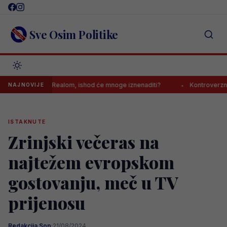
Skip
to
content
Sve Osim Politike
o sastanak s Realom, ishod će mnoge iznenaditi?
Kontroverzni gazd
NAJNOVIJE
ISTAKNUTE
Zrinjski večeras na
najtežem evropskom
gostovanju, meč u TV
prijenosu
Redakcija Sop
·
21/08/2024