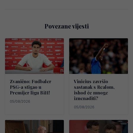
Povezane vijesti
Zvanično: Fudbaler
Vinicius završio
PSG-a stigao u
sastanak s Realom,
Premijer ligu BiH!
ishod će mnoge
iznenaditi?
05/08/2026
05/08/2026