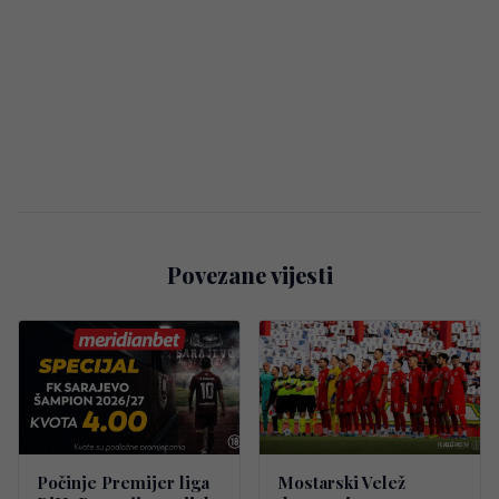
Povezane vijesti
Počinje Premijer liga
Mostarski Velež