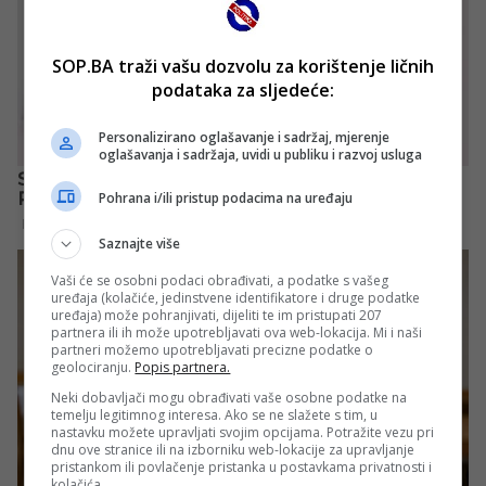
SOP.BA traži vašu dozvolu za korištenje ličnih
podataka za sljedeće:
Personalizirano oglašavanje i sadržaj, mjerenje
oglašavanja i sadržaja, uvidi u publiku i razvoj usluga
Pohrana i/ili pristup podacima na uređaju
Saznajte više
Vaši će se osobni podaci obrađivati, a podatke s vašeg
uređaja (kolačiće, jedinstvene identifikatore i druge podatke
uređaja) može pohranjivati, dijeliti te im pristupati 207
partnera ili ih može upotrebljavati ova web-lokacija. Mi i naši
partneri možemo upotrebljavati precizne podatke o
geolociranju.
Popis partnera.
Neki dobavljači mogu obrađivati vaše osobne podatke na
temelju legitimnog interesa. Ako se ne slažete s tim, u
nastavku možete upravljati svojim opcijama. Potražite vezu pri
dnu ove stranice ili na izborniku web-lokacije za upravljanje
pristankom ili povlačenje pristanka u postavkama privatnosti i
kolačića.