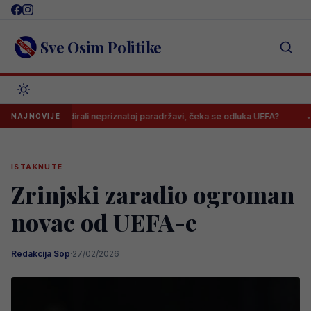
Skip
to
content
Sve Osim Politike
ca skandirali nepriznatoj paradržavi, čeka se odluka UEFA?
Barbare
NAJNOVIJE
ISTAKNUTE
Zrinjski zaradio ogroman
novac od UEFA-e
Redakcija Sop
·
27/02/2026