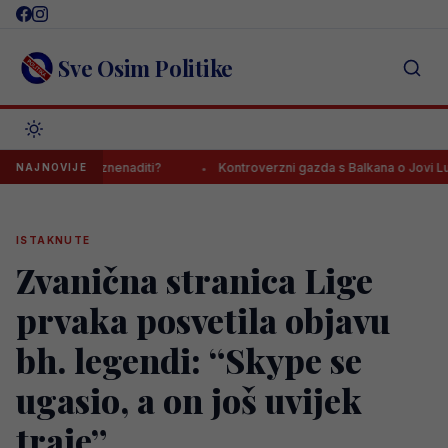
Skip
to
content
Sve Osim Politike
 mnoge iznenaditi?
Kontroverzni gazda s Balkana o Jovi Lukiću: “N
NAJNOVIJE
ISTAKNUTE
Zvanična stranica Lige
prvaka posvetila objavu
bh. legendi: “Skype se
ugasio, a on još uvijek
traje”