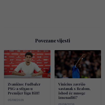
Povezane vijesti
Zvanično: Fudbaler
Vinicius završio
PSG-a stigao u
sastanak s Realom,
Premijer ligu BiH!
ishod će mnoge
iznenaditi?
05/08/2026
05/08/2026