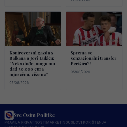
Kontroverzni gazda s
Sprema se
Balkana o Jovi Lukiću:
senzacionalni transfer
“Neka dođe, mogu mu
Perišića?!
dati 30.000 eura
05/08/2026
mjesečno, više ne”
05/08/2026
Sve Osim Politike
PRAVILA PRIVATNOSTI
MARKETING
USLOVI KORIŠTENJA