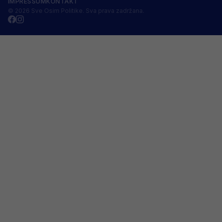
IMPRESSUM
KONTAKT
© 2026 Sve Osim Politike. Sva prava zadržana.