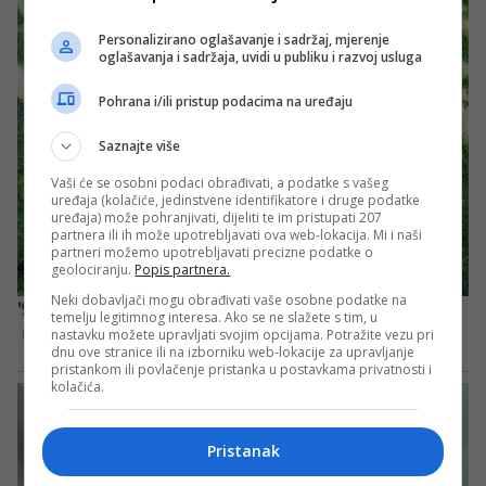
Personalizirano oglašavanje i sadržaj, mjerenje
oglašavanja i sadržaja, uvidi u publiku i razvoj usluga
Pohrana i/ili pristup podacima na uređaju
Saznajte više
Vaši će se osobni podaci obrađivati, a podatke s vašeg
uređaja (kolačiće, jedinstvene identifikatore i druge podatke
uređaja) može pohranjivati, dijeliti te im pristupati 207
partnera ili ih može upotrebljavati ova web-lokacija. Mi i naši
partneri možemo upotrebljavati precizne podatke o
geolociranju.
Popis partnera.
Neki dobavljači mogu obrađivati vaše osobne podatke na
temelju legitimnog interesa. Ako se ne slažete s tim, u
nastavku možete upravljati svojim opcijama. Potražite vezu pri
dnu ove stranice ili na izborniku web-lokacije za upravljanje
pristankom ili povlačenje pristanka u postavkama privatnosti i
kolačića.
Pristanak