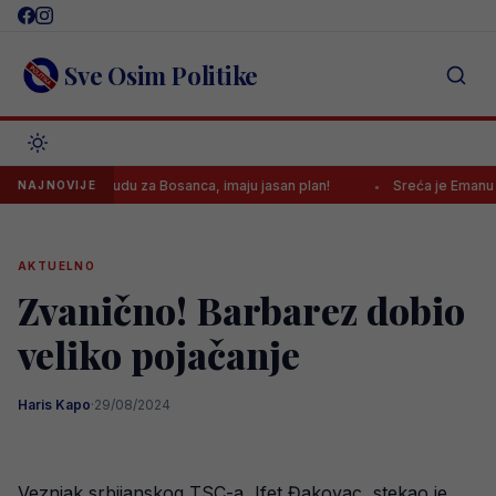
Skip
to
content
Sve Osim Politike
dbio ponudu za Bosanca, imaju jasan plan!
Sreća je Emanu Košpi p
NAJNOVIJE
AKTUELNO
Zvanično! Barbarez dobio
veliko pojačanje
Haris Kapo
·
29/08/2024
Veznjak srbijanskog TSC-a, Ifet Đakovac, stekao je