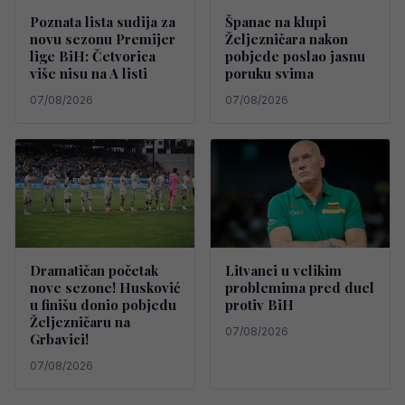
Poznata lista sudija za
Španac na klupi
novu sezonu Premijer
Željezničara nakon
lige BiH: Četvorica
pobjede poslao jasnu
više nisu na A listi
poruku svima
07/08/2026
07/08/2026
Dramatičan početak
Litvanci u velikim
nove sezone! Husković
problemima pred duel
u finišu donio pobjedu
protiv BiH
Željezničaru na
07/08/2026
Grbavici!
07/08/2026