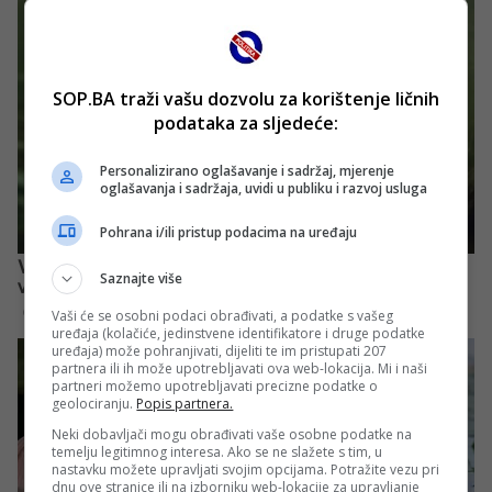
SOP.BA traži vašu dozvolu za korištenje ličnih
podataka za sljedeće:
Personalizirano oglašavanje i sadržaj, mjerenje
oglašavanja i sadržaja, uvidi u publiku i razvoj usluga
Pohrana i/ili pristup podacima na uređaju
Saznajte više
Vaši će se osobni podaci obrađivati, a podatke s vašeg
uređaja (kolačiće, jedinstvene identifikatore i druge podatke
uređaja) može pohranjivati, dijeliti te im pristupati 207
partnera ili ih može upotrebljavati ova web-lokacija. Mi i naši
partneri možemo upotrebljavati precizne podatke o
geolociranju.
Popis partnera.
Neki dobavljači mogu obrađivati vaše osobne podatke na
temelju legitimnog interesa. Ako se ne slažete s tim, u
nastavku možete upravljati svojim opcijama. Potražite vezu pri
dnu ove stranice ili na izborniku web-lokacije za upravljanje