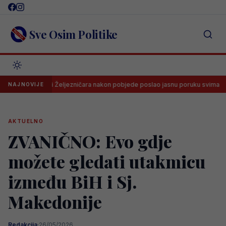
Skip
to
content
Sve Osim Politike
a klupi Željezničara nakon pobjede poslao jasnu poruku svima
Dra
NAJNOVIJE
AKTUELNO
ZVANIČNO: Evo gdje
možete gledati utakmicu
između BiH i Sj.
Makedonije
Redakcija
·
26/05/2026