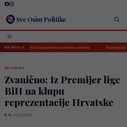
Skip
to
content
Sve Osim Politike
redvodi BiH na Europskom prvenstvu u Parizu
Alajbegović dobio b
NAJNOVIJE
AKTUELNO
Zvanično: Iz Premijer lige
BiH na klupu
reprezentacije Hrvatske
E. H.
·
20/02/2024