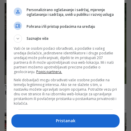
Personalizirano oglašavanje i sadržaj, mjerenje
oglašavanja i sadržaja, uvidi u publiku i razvoj usluga
Pohrana i/ili pristup podacima na uređaju
Saznajte više
Vaši će se osobni podaci obrađivati, a podatke s vašeg
uređaja (kolačiće, jedinstvene identifikatore i druge podatke
uređaja) može pohranjivati, dijeliti te im pristupati 207
partnera ili ih može upotrebljavati ova web-lokacija. Mi i naši
partneri možemo upotrebljavati precizne podatke o
geolociranju.
Popis partnera.
Neki dobavljači mogu obrađivati vaše osobne podatke na
temelju legitimnog interesa. Ako se ne slažete s tim, u
nastavku možete upravljati svojim opcijama. Potražite vezu pri
dnu ove stranice ili na izborniku web-lokacije za upravljanje
pristankom ili povlačenje pristanka u postavkama privatnosti i
kolačića.
Pristanak