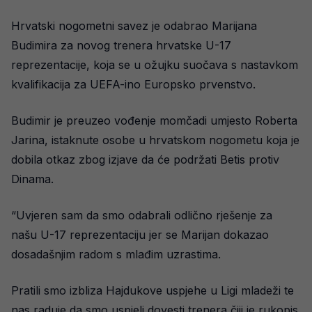
Hrvatski nogometni savez je odabrao Marijana
Budimira za novog trenera hrvatske U-17
reprezentacije, koja se u ožujku suočava s nastavkom
kvalifikacija za UEFA-ino Europsko prvenstvo.
Budimir je preuzeo vođenje momčadi umjesto Roberta
Jarina, istaknute osobe u hrvatskom nogometu koja je
dobila otkaz zbog izjave da će podržati Betis protiv
Dinama.
“Uvjeren sam da smo odabrali odlično rješenje za
našu U-17 reprezentaciju jer se Marijan dokazao
dosadašnjim radom s mlađim uzrastima.
Pratili smo izbliza Hajdukove uspjehe u Ligi mladeži te
nas raduje da smo uspjeli dovesti trenera čiji je rukopis