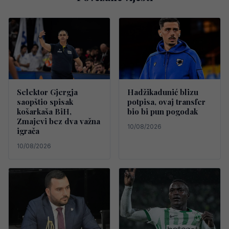
Selektor Gjergja
Hadžikadunić blizu
saopštio spisak
potpisa, ovaj transfer
košarkaša BiH,
bio bi pun pogodak
Zmajevi bez dva važna
10/08/2026
igrača
10/08/2026