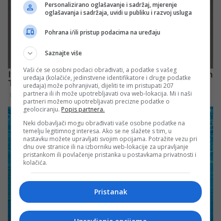
Personalizirano oglašavanje i sadržaj, mjerenje
oglašavanja i sadržaja, uvidi u publiku i razvoj usluga
Pohrana i/ili pristup podacima na uređaju
Saznajte više
Vaši će se osobni podaci obrađivati, a podatke s vašeg
uređaja (kolačiće, jedinstvene identifikatore i druge podatke
uređaja) može pohranjivati, dijeliti te im pristupati 207
partnera ili ih može upotrebljavati ova web-lokacija. Mi i naši
partneri možemo upotrebljavati precizne podatke o
geolociranju.
Popis partnera.
Neki dobavljači mogu obrađivati vaše osobne podatke na
temelju legitimnog interesa. Ako se ne slažete s tim, u
nastavku možete upravljati svojim opcijama. Potražite vezu pri
dnu ove stranice ili na izborniku web-lokacije za upravljanje
pristankom ili povlačenje pristanka u postavkama privatnosti i
kolačića.
Pristanak