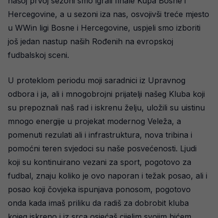
našoj prvoj sezoni smo igrali finale Kupa Bosne i
Hercegovine, a u sezoni iza nas, osvojivši treće mjesto
u WWin ligi Bosne i Hercegovine, uspjeli smo izboriti
još jedan nastup naših Rođenih na evropskoj
fudbalskoj sceni.
U proteklom periodu moji saradnici iz Upravnog
odbora i ja, ali i mnogobrojni prijatelji našeg Kluba koji
su prepoznali naš rad i iskrenu želju, uložili su uistinu
mnogo energije u projekat modernog Veleža, a
pomenuti rezulati ali i infrastruktura, nova tribina i
pomoćni teren svjedoci su naše posvećenosti. Ljudi
koji su kontinuirano vezani za sport, pogotovo za
fudbal, znaju koliko je ovo naporan i težak posao, ali i
posao koji čovjeka ispunjava ponosom, pogotovo
onda kada imaš priliku da radiš za dobrobit kluba
kojeg iskreno i iz srca osjećaš cijelim svojim bićem.