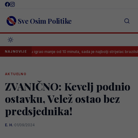
Skip
to
content
Sve Osim Politike
arajevu igrao manje od 10 minuta, sada je najbolji strijelac brazilske lige
NAJNOVIJE
AKTUELNO
ZVANIČNO: Kevelj podnio
ostavku, Velež ostao bez
predsjednika!
E. H.
·
01/09/2024