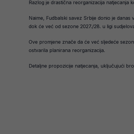
Razlog je drastična reorganizacija natjecanja k
Naime, Fudbalski savez Srbije donio je danas v
dok će već od sezone 2027./28. u ligi sudjelo
Ove promjene znače da će već sljedeće sezone 
ostvarila planirana reorganizacija.
Detaljne propozicije natjecanja, uključujući br