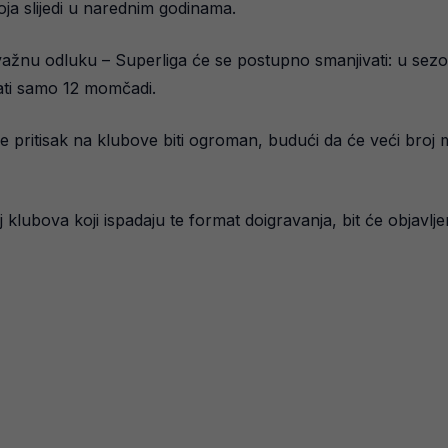
oja slijedi u narednim godinama.
ažnu odluku – Superliga će se postupno smanjivati: u sezon
vati samo 12 momčadi.
pritisak na klubove biti ogroman, budući da će veći broj m
oj klubova koji ispadaju te format doigravanja, bit će objavl