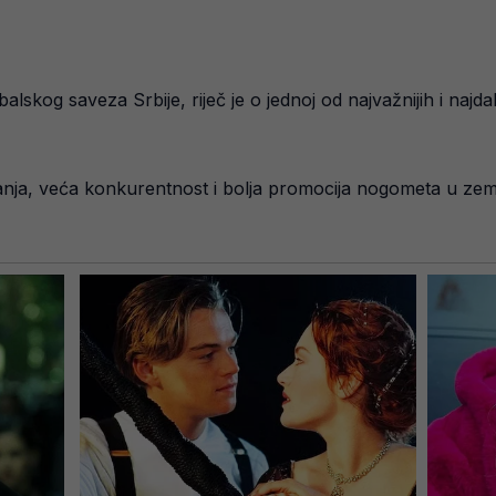
skog saveza Srbije, riječ je o jednoj od najvažnijih i naj
canja, veća konkurentnost i bolja promocija nogometa u zeml