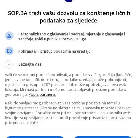
SOP.BA traži vašu dozvolu za korištenje ličnih
podataka za sljedeće:
Personalizirano oglašavanje i sadržaj, mjerenje oglašavanja i
sadržaja, uvidi u publiku i razvoj usluga
Pohrana i/ili pristup podacima na uređaju
Saznajte više
Vaši će se osobni podaci obrađivati, a podatke s vašeg uređaja (kolačiće,
jedinstvene identifikatore i druge podatke uređaja) može pohranjivati,
dijeliti te im pristupati 207 partnera ili ih može upotrebljavati ova web-
lokacija. Mi i naši partneri možemo upotrebljavati precizne podatke o
geolociranju.
Popis partnera.
Neki dobavljači mogu obrađivati vaše osobne podatke na temelju
legitimnog interesa. Ako se ne slažete s tim, u nastavku možete upravljati
svojim opcijama. Potražite vezu pri dnu ove stranice ili na izborniku web-
lokacije za upravljanje pristankom ili povlačenje pristanka u postavkama
privatnosti i kolačića.