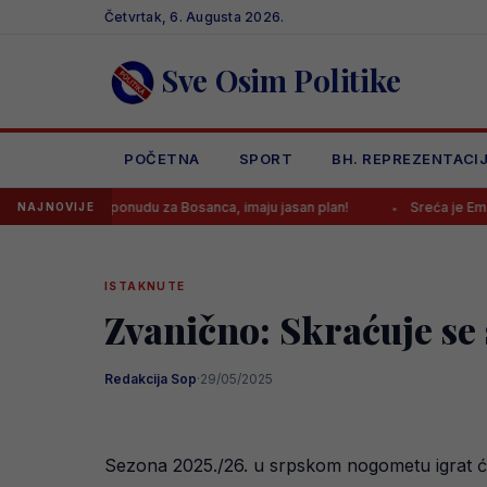
Skip
Četvrtak, 6. Augusta 2026.
to
content
Sve Osim Politike
POČETNA
SPORT
BH. REPREZENTACI
io ponudu za Bosanca, imaju jasan plan!
Sreća je Emanu Košpi po
NAJNOVIJE
ISTAKNUTE
Zvanično: Skraćuje se 
Redakcija Sop
·
29/05/2025
Sezona 2025./26. u srpskom nogometu igrat će