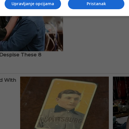
Upravljanje opcijama
Pristanak