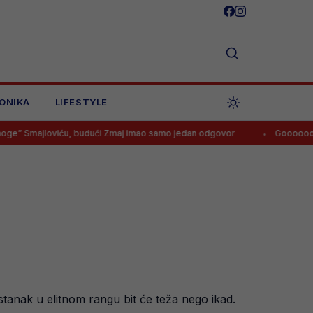
ONIKA
LIFESTYLE
iću, budući Zmaj imao samo jedan odgovor
Goooooool! Tabaković 
anak u elitnom rangu bit će teža nego ikad.