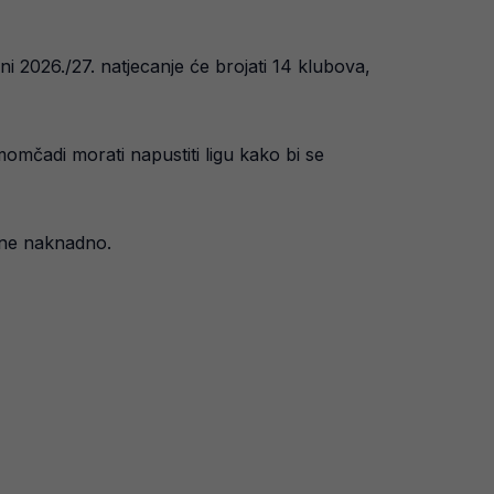
i 2026./27. natjecanje će brojati 14 klubova,
omčadi morati napustiti ligu kako bi se
jene naknadno.