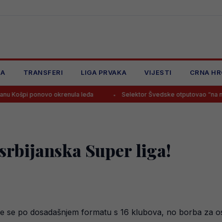
JA
TRANSFERI
LIGA PRVAKA
VIJESTI
CRNA HR
novo okrenula leđa
Selektor Švedske otputovao “na noge” Smajlov
srbijanska Super liga!
 se po dosadašnjem formatu s 16 klubova, no borba za ost