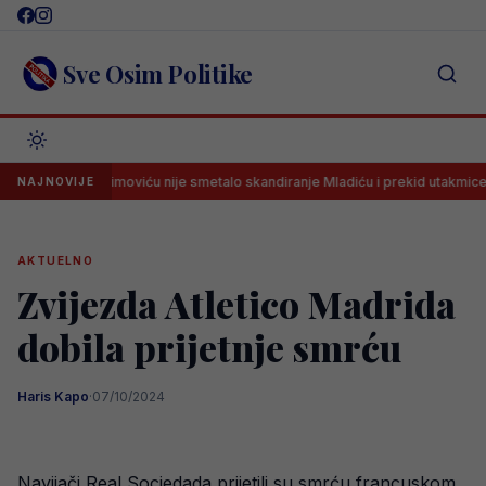
Skip
to
content
Sve Osim Politike
Misimoviću nije smetalo skandiranje Mladiću i prekid utakmice, sretan je
NAJNOVIJE
AKTUELNO
Zvijezda Atletico Madrida
dobila prijetnje smrću
Haris Kapo
·
07/10/2024
Navijači Real Sociedada prijetili su smrću francuskom