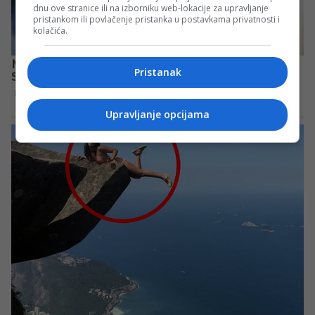
dnu ove stranice ili na izborniku web-lokacije za upravljanje
pristankom ili povlačenje pristanka u postavkama privatnosti i
kolačića.
Pristanak
Upravljanje opcijama