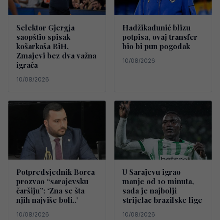
Selektor Gjergja
Hadžikadunić blizu
saopštio spisak
potpisa, ovaj transfer
košarkaša BiH,
bio bi pun pogodak
Zmajevi bez dva važna
10/08/2026
igrača
10/08/2026
Potpredsjednik Borca
U Sarajevu igrao
prozvao “sarajevsku
manje od 10 minuta,
čaršiju”: ‘Zna se šta
sada je najbolji
njih najviše boli..’
strijelac brazilske lige
10/08/2026
10/08/2026