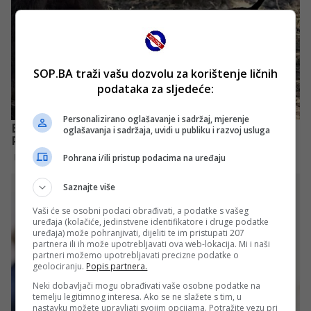
SOP.BA traži vašu dozvolu za korištenje ličnih
podataka za sljedeće:
Personalizirano oglašavanje i sadržaj, mjerenje
oglašavanja i sadržaja, uvidi u publiku i razvoj usluga
Pohrana i/ili pristup podacima na uređaju
Saznajte više
Vaši će se osobni podaci obrađivati, a podatke s vašeg
uređaja (kolačiće, jedinstvene identifikatore i druge podatke
uređaja) može pohranjivati, dijeliti te im pristupati 207
partnera ili ih može upotrebljavati ova web-lokacija. Mi i naši
partneri možemo upotrebljavati precizne podatke o
geolociranju.
Popis partnera.
Neki dobavljači mogu obrađivati vaše osobne podatke na
temelju legitimnog interesa. Ako se ne slažete s tim, u
nastavku možete upravljati svojim opcijama. Potražite vezu pri