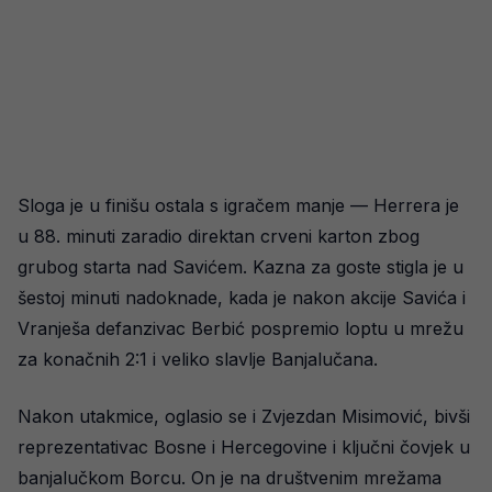
Sloga je u finišu ostala s igračem manje — Herrera je
u 88. minuti zaradio direktan crveni karton zbog
grubog starta nad Savićem. Kazna za goste stigla je u
šestoj minuti nadoknade, kada je nakon akcije Savića i
Vranješa defanzivac Berbić pospremio loptu u mrežu
za konačnih 2:1 i veliko slavlje Banjalučana.
Nakon utakmice, oglasio se i Zvjezdan Misimović, bivši
reprezentativac Bosne i Hercegovine i ključni čovjek u
banjalučkom Borcu. On je na društvenim mrežama