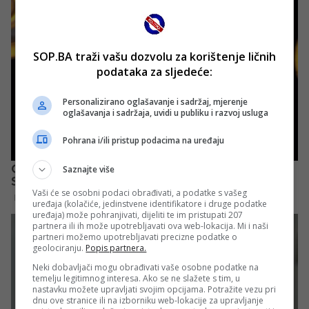
SOP.BA traži vašu dozvolu za korištenje ličnih
podataka za sljedeće:
Personalizirano oglašavanje i sadržaj, mjerenje
oglašavanja i sadržaja, uvidi u publiku i razvoj usluga
Pohrana i/ili pristup podacima na uređaju
Saznajte više
Vaši će se osobni podaci obrađivati, a podatke s vašeg
uređaja (kolačiće, jedinstvene identifikatore i druge podatke
uređaja) može pohranjivati, dijeliti te im pristupati 207
partnera ili ih može upotrebljavati ova web-lokacija. Mi i naši
partneri možemo upotrebljavati precizne podatke o
geolociranju.
Popis partnera.
Neki dobavljači mogu obrađivati vaše osobne podatke na
temelju legitimnog interesa. Ako se ne slažete s tim, u
nastavku možete upravljati svojim opcijama. Potražite vezu pri
dnu ove stranice ili na izborniku web-lokacije za upravljanje