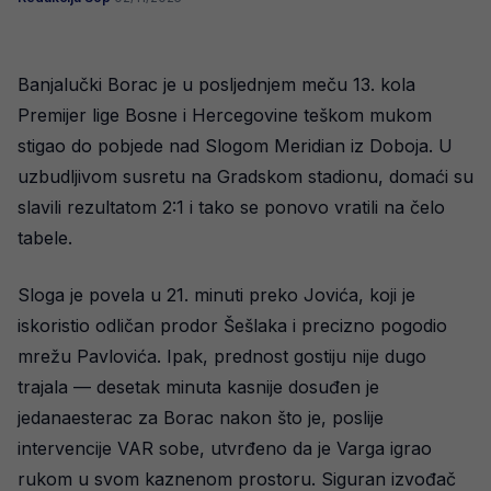
Banjalučki Borac je u posljednjem meču 13. kola
Premijer lige Bosne i Hercegovine teškom mukom
stigao do pobjede nad Slogom Meridian iz Doboja. U
uzbudljivom susretu na Gradskom stadionu, domaći su
slavili rezultatom 2:1 i tako se ponovo vratili na čelo
tabele.
Sloga je povela u 21. minuti preko Jovića, koji je
iskoristio odličan prodor Šešlaka i precizno pogodio
mrežu Pavlovića. Ipak, prednost gostiju nije dugo
trajala — desetak minuta kasnije dosuđen je
jedanaesterac za Borac nakon što je, poslije
intervencije VAR sobe, utvrđeno da je Varga igrao
rukom u svom kaznenom prostoru. Siguran izvođač