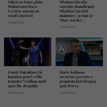
Otkriven iznos plate
Misimoviću nije
Muharemovića u
smetalo skandiranje
Leedsu, mnogi su
Mladiću i prekid
ostali zatečeni
utakmice, sretan je:
‘Stare navike…’
10/08/2026
10/08/2026
Esmir Bajraktarević
Haris Kaljanac
konačno pravi veliki
otvoreno govorio o
transfer? Velikan nudi
propustu kod drugog
spas bh. dragulju
gola Borca
10/08/2026
10/08/2026