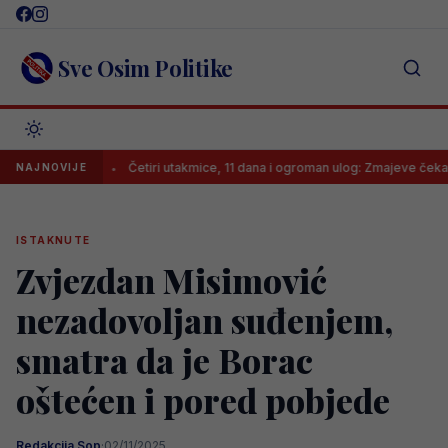
Skip
to
content
Sve Osim Politike
rca
Četiri utakmice, 11 dana i ogroman ulog: Zmajeve čeka paklen 
NAJNOVIJE
ISTAKNUTE
Zvjezdan Misimović
nezadovoljan suđenjem,
smatra da je Borac
oštećen i pored pobjede
Redakcija Sop
·
02/11/2025