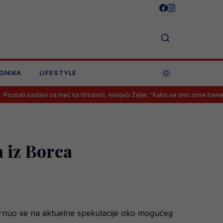
ONIKA
LIFESTYLE
za meč na Grbavici, navijači Želje: “Kako se ono zove trener, da krenemo o
 iz Borca
rnuo se na aktuelne spekulacije oko mogućeg