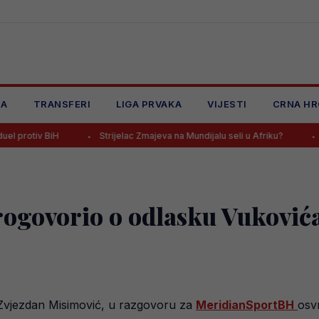
JA
TRANSFERI
LIGA PRVAKA
VIJESTI
CRNA HR
Strijelac Zmajeva na Mundijalu seli u Afriku?
Poznati sastavi 
ogovorio o odlasku Vukovića
, Zvjezdan Misimović, u razgovoru za
MeridianSportBH
osv