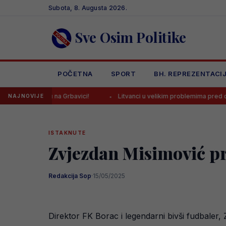
Skip
Subota, 8. Augusta 2026.
to
content
Sve Osim Politike
POČETNA
SPORT
BH. REPREZENTACI
na Grbavici!
Litvanci u velikim problemima pred duel protiv BiH
NAJNOVIJE
ISTAKNUTE
Zvjezdan Misimović pr
Redakcija Sop
·
15/05/2025
Direktor FK Borac i legendarni bivši fudbaler