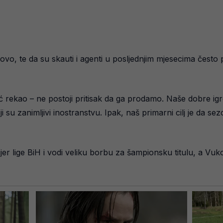
 novo, te da su skauti i agenti u posljednjim mjesecima čes
već rekao – ne postoji pritisak da ga prodamo. Naše dobre ig
su zanimljivi inostranstvu. Ipak, naš primarni cilj je da 
lige BiH i vodi veliku borbu za šampionsku titulu, a Vuković