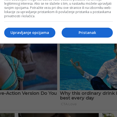
legitimnog interesa. Ako se ne slažete s tim, u nastavku možete upravljati
svojim opcijama. Potražite vezu pri dnu ove stranice ili na izborniku web-
lokacije za upravljanje pristankom ili povlačenje pristanka u postavkama
privatnosti i kolačića.
Upravljanje opcijama
Pristanak