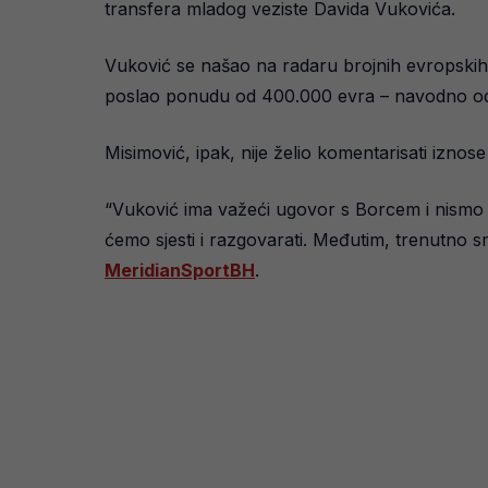
transfera mladog veziste Davida Vukovića.
Vuković se našao na radaru brojnih evropskih 
poslao ponudu od 400.000 evra – navodno odb
Misimović, ipak, nije želio komentarisati iznose
“Vuković ima važeći ugovor s Borcem i nismo u
ćemo sjesti i razgovarati. Međutim, trenutno sm
MeridianSportBH
.