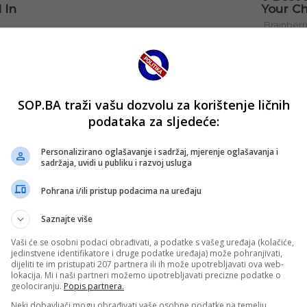
SOP.BA traži vašu dozvolu za korištenje ličnih
podataka za sljedeće:
Personalizirano oglašavanje i sadržaj, mjerenje oglašavanja i
sadržaja, uvidi u publiku i razvoj usluga
Pohrana i/ili pristup podacima na uređaju
Saznajte više
Vaši će se osobni podaci obrađivati, a podatke s vašeg uređaja (kolačiće,
jedinstvene identifikatore i druge podatke uređaja) može pohranjivati,
dijeliti te im pristupati 207 partnera ili ih može upotrebljavati ova web-
lokacija. Mi i naši partneri možemo upotrebljavati precizne podatke o
geolociranju.
Popis partnera.
Neki dobavljači mogu obrađivati vaše osobne podatke na temelju