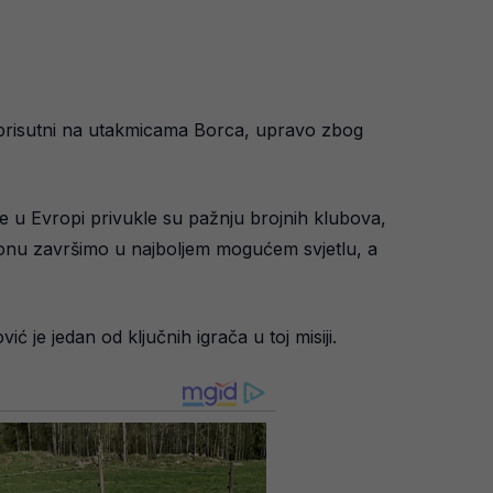
to prisutni na utakmicama Borca, upravo zbog
re u Evropi privukle su pažnju brojnih klubova,
sezonu završimo u najboljem mogućem svjetlu, a
 je jedan od ključnih igrača u toj misiji.