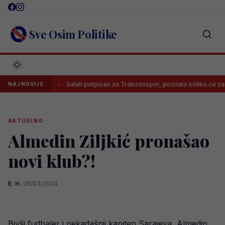
Skip
to
content
Sve Osim Politike
burga!
Salah potpisao za Trabzonspor, poznato koliko će zarađivat
NAJNOVIJE
AKTUELNO
Almedin Ziljkić pronašao
novi klub?!
E. H.
·
26/03/2024
Bivši fudbaler i nekadašnji kapiten Sarajeva, Almedin