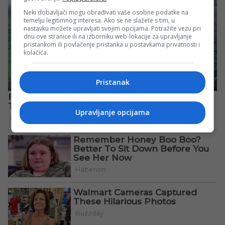
Neki dobavljači mogu obrađivati vaše osobne podatke na
temelju legitimnog interesa. Ako se ne slažete s tim, u
nastavku možete upravljati svojim opcijama. Potražite vezu pri
dnu ove stranice ili na izborniku web-lokacije za upravljanje
pristankom ili povlačenje pristanka u postavkama privatnosti i
kolačića.
Pristanak
Upravljanje opcijama