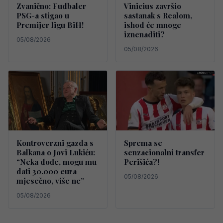
Zvanično: Fudbaler
Vinicius završio
PSG-a stigao u
sastanak s Realom,
Premijer ligu BiH!
ishod će mnoge
iznenaditi?
05/08/2026
05/08/2026
Kontroverzni gazda s
Sprema se
Balkana o Jovi Lukiću:
senzacionalni transfer
“Neka dođe, mogu mu
Perišića?!
dati 30.000 eura
05/08/2026
mjesečno, više ne”
05/08/2026