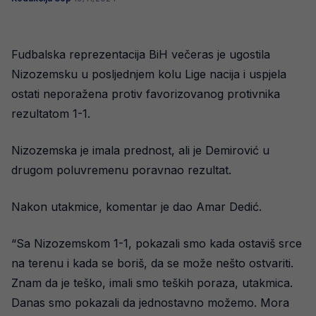
Fudbalska reprezentacija BiH večeras je ugostila
Nizozemsku u posljednjem kolu Lige nacija i uspjela
ostati neporažena protiv favorizovanog protivnika
rezultatom 1-1.
Nizozemska je imala prednost, ali je Demirović u
drugom poluvremenu poravnao rezultat.
Nakon utakmice, komentar je dao Amar Dedić.
“Sa Nizozemskom 1-1, pokazali smo kada ostaviš srce
na terenu i kada se boriš, da se može nešto ostvariti.
Znam da je teško, imali smo teških poraza, utakmica.
Danas smo pokazali da jednostavno možemo. Mora