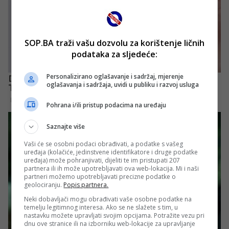
SOP.BA traži vašu dozvolu za korištenje ličnih
podataka za sljedeće:
Personalizirano oglašavanje i sadržaj, mjerenje
oglašavanja i sadržaja, uvidi u publiku i razvoj usluga
Pohrana i/ili pristup podacima na uređaju
Saznajte više
Vaši će se osobni podaci obrađivati, a podatke s vašeg
uređaja (kolačiće, jedinstvene identifikatore i druge podatke
uređaja) može pohranjivati, dijeliti te im pristupati 207
partnera ili ih može upotrebljavati ova web-lokacija. Mi i naši
partneri možemo upotrebljavati precizne podatke o
geolociranju.
Popis partnera.
Neki dobavljači mogu obrađivati vaše osobne podatke na
temelju legitimnog interesa. Ako se ne slažete s tim, u
nastavku možete upravljati svojim opcijama. Potražite vezu pri
dnu ove stranice ili na izborniku web-lokacije za upravljanje