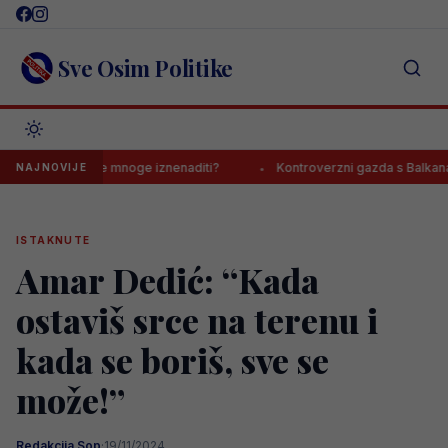
Skip
to
content
Sve Osim Politike
 ishod će mnoge iznenaditi?
Kontroverzni gazda s Balkana o Jovi L
NAJNOVIJE
ISTAKNUTE
Amar Dedić: “Kada
ostaviš srce na terenu i
kada se boriš, sve se
može!”
Redakcija Sop
·
19/11/2024