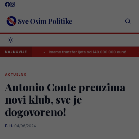
Skip
to
content
Sve Osim Politike
dan odgovor
Imamo transfer ljeta od 140.000.000 eura!
Zla
NAJNOVIJE
AKTUELNO
Antonio Conte preuzima
novi klub, sve je
dogovoreno!
E. H.
·
04/06/2024