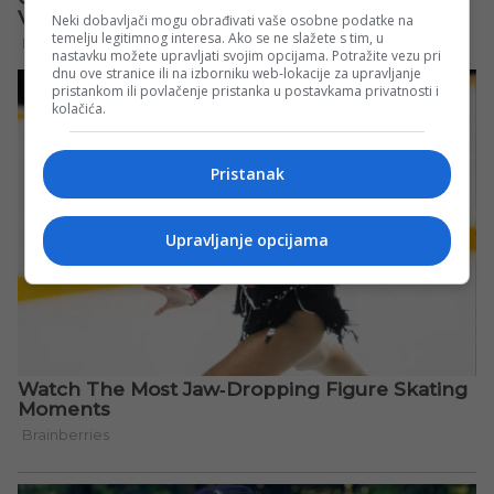
Neki dobavljači mogu obrađivati vaše osobne podatke na
temelju legitimnog interesa. Ako se ne slažete s tim, u
nastavku možete upravljati svojim opcijama. Potražite vezu pri
dnu ove stranice ili na izborniku web-lokacije za upravljanje
pristankom ili povlačenje pristanka u postavkama privatnosti i
kolačića.
Pristanak
Upravljanje opcijama