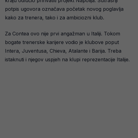
kraju odlučio prihvatiti projekt Napolija. Sutrašnji
potpis ugovora označava početak novog poglavlja
kako za trenera, tako i za ambiciozni klub.
Za Contea ovo nije prvi angažman u Italiji. Tokom
bogate trenerske karijere vodio je klubove poput
Intera, Juventusa, Chieva, Atalante i Barija. Treba
istaknuti i njegov uspjeh na klupi reprezentacije Italije.