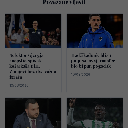
Povezane vijesti
Selektor Gjergja
Hadžikadunić blizu
saopštio spisak
potpisa, ovaj transfer
košarkaša BiH,
bio bi pun pogodak
Zmajevi bez dva važna
10/08/2026
igrača
10/08/2026