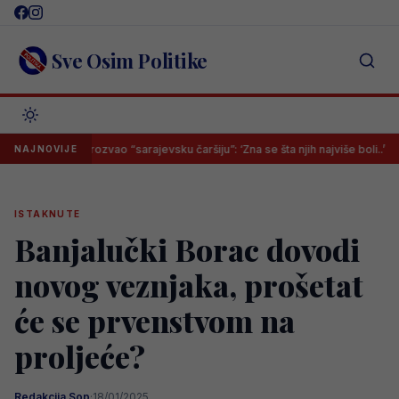
Skip
to
content
Sve Osim Politike
a prozvao “sarajevsku čaršiju”: ‘Zna se šta njih najviše boli..’
U Sar
NAJNOVIJE
ISTAKNUTE
Banjalučki Borac dovodi
novog veznjaka, prošetat
će se prvenstvom na
proljeće?
Redakcija Sop
·
18/01/2025