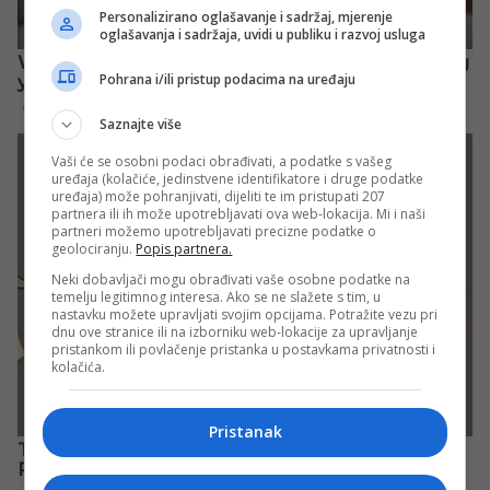
Personalizirano oglašavanje i sadržaj, mjerenje
oglašavanja i sadržaja, uvidi u publiku i razvoj usluga
Pohrana i/ili pristup podacima na uređaju
Saznajte više
Vaši će se osobni podaci obrađivati, a podatke s vašeg
uređaja (kolačiće, jedinstvene identifikatore i druge podatke
uređaja) može pohranjivati, dijeliti te im pristupati 207
partnera ili ih može upotrebljavati ova web-lokacija. Mi i naši
partneri možemo upotrebljavati precizne podatke o
geolociranju.
Popis partnera.
Neki dobavljači mogu obrađivati vaše osobne podatke na
temelju legitimnog interesa. Ako se ne slažete s tim, u
nastavku možete upravljati svojim opcijama. Potražite vezu pri
dnu ove stranice ili na izborniku web-lokacije za upravljanje
pristankom ili povlačenje pristanka u postavkama privatnosti i
kolačića.
Pristanak