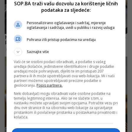
SOP.BA traži vašu dozvolu za korištenje ličnih
podataka za sljedeće:
Personalizirano oglašavanje i sadržaj, mjerenje
oglašavanja i sadržaja, uvidi u publiku i razvoj usluga
Pohrana i/ili pristup podacima na uređaju
Saznajte više
Vaši će se osobni podaci obrađivati, a podatke s vašeg
uređaja (kolačiće, jedinstvene identifikatore i druge podatke
uređaja) može pohranjivati, dijeliti te im pristupati 207
partnera ili ih može upotrebljavati ova web-lokacija. Mi i naši
partneri možemo upotrebljavati precizne podatke o
geolociranju.
Popis partnera.
Neki dobavljači mogu obrađivati vaše osobne podatke na
temelju legitimnog interesa. Ako se ne slažete s tim, u
nastavku možete upravljati svojim opcijama. Potražite vezu pri
dnu ove stranice ili na izborniku web-lokacije za upravljanje
pristankom ili povlačenje pristanka u postavkama privatnosti i
kolačića.