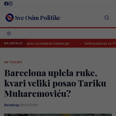
Skip
to
content
Sve Osim Politike
o prvijenac za pobjedu Salzburga!
Salah potpisao za Trabzonspor, 
NAJNOVIJE
AKTUELNO
Barcelona uplela ruke,
kvari veliki posao Tariku
Muharemoviću?
Redakcija
·
20/05/2026