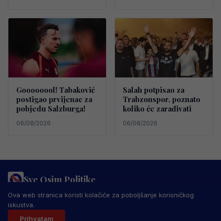
Goooooool! Tabaković
Salah potpisao za
postigao prvijenac za
Trabzonspor, poznato
pobjedu Salzburga!
koliko će zarađivati
06/08/2026
06/08/2026
Sve Osim Politike
PRAVILA PRIVATNOSTI
MARKETING
USLOVI KORIŠTENJA
Ova web stranica koristi kolačiće za poboljšanje korisničkog
IMPRESSUM
KONTAKT
iskustva.
© 2026 Sve Osim Politike. Sva prava zadržana.
Prihvatam