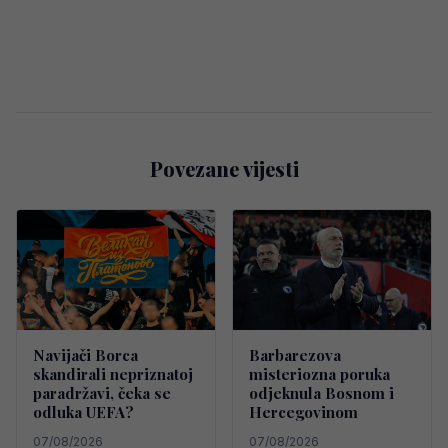
Povezane vijesti
Navijači Borca
Barbarezova
skandirali nepriznatoj
misteriozna poruka
paradržavi, čeka se
odjeknula Bosnom i
odluka UEFA?
Hercegovinom
07/08/2026
07/08/2026