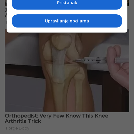
Pristanak
Upravljanje opcijama