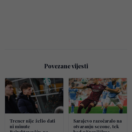
Povezane vijesti
Trener nije želio dati
Sarajevo razočaralo na
ni minute
otvaranju sezone, tek