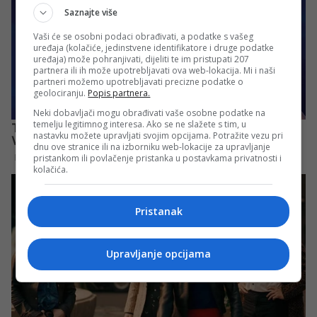
Saznajte više
Vaši će se osobni podaci obrađivati, a podatke s vašeg
uređaja (kolačiće, jedinstvene identifikatore i druge podatke
uređaja) može pohranjivati, dijeliti te im pristupati 207
partnera ili ih može upotrebljavati ova web-lokacija. Mi i naši
partneri možemo upotrebljavati precizne podatke o
geolociranju.
Popis partnera.
Neki dobavljači mogu obrađivati vaše osobne podatke na
temelju legitimnog interesa. Ako se ne slažete s tim, u
nastavku možete upravljati svojim opcijama. Potražite vezu pri
dnu ove stranice ili na izborniku web-lokacije za upravljanje
pristankom ili povlačenje pristanka u postavkama privatnosti i
kolačića.
Pristanak
Upravljanje opcijama