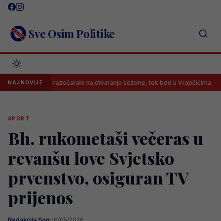
Skip
to
content
Sve Osim Politike
jevo razočaralo na otvaranju sezone, tek bod u Vrapčićima
Neviđe
NAJNOVIJE
SPORT
Bh. rukometaši večeras u
revanšu love Svjetsko
prvenstvo, osiguran TV
prijenos
Redakcija Sop
·
16/05/2026