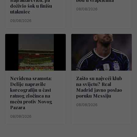
Bajraktareviću, pa
bod u Vrapčićima
doživio šok u finišu
08/08/2026
utakmice
09/08/2026
Neviđena sramota:
Zašto su najveći klub
Delije napravile
na svijetu? Real
koreografiju u čast
Madrid javno poslao
ratnog zločinca na
poruku Messiju
meču protiv Novog
08/08/2026
Pazara
08/08/2026